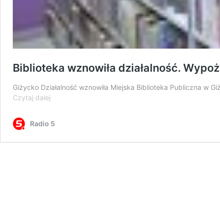
Biblioteka wznowiła działalność. Wypoż
Giżycko Działalność wznowiła Miejska Biblioteka Publiczna w Gi
Biblioteka
Czytaj dalej
wznowiła
działalność.
Radio 5
Wypożyczalnia
dla
dorosłych
nieczynna