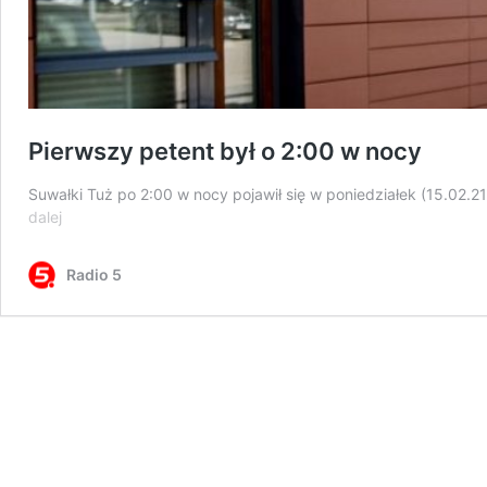
Pierwszy petent był o 2:00 w nocy
Suwałki Tuż po 2:00 w nocy pojawił się w poniedziałek (15.02
Pierwszy
dalej
petent
był
Radio 5
o
2:00
w
nocy