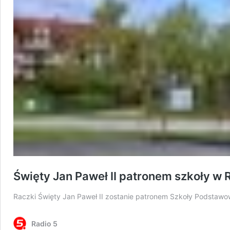
Święty Jan Paweł II patronem szkoły w
Raczki Święty Jan Paweł II zostanie patronem Szkoły Podstawow
Radio 5