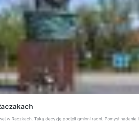
 Raczakach
ej w Raczkach. Taką decyzję podjęli gminni radni. Pomysł nadania 