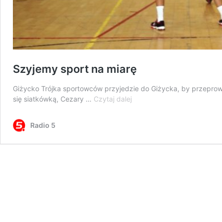
Szyjemy sport na miarę
Giżycko Trójka sportowców przyjedzie do Giżycka, by przeprowa
Szyjemy
się siatkówką, Cezary …
Czytaj dalej
sport
na
Radio 5
miarę