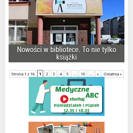
Nowości w bibliotece. To nie tylko
książki
Strona 1 z 16
1
2
3
4
5
...
10
...
»
Ostatnia »