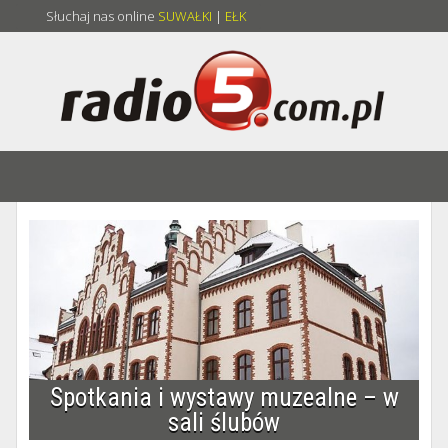
Słuchaj nas online
SUWAŁKI
|
EŁK
Spotkania i wystawy muzealne – w
sali ślubów