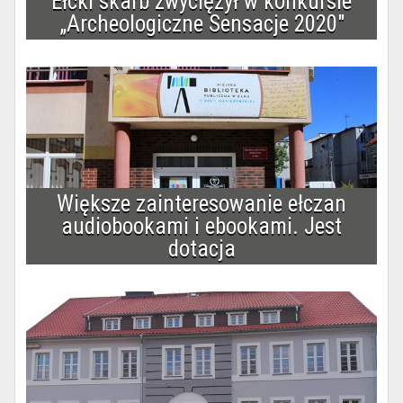
Ełcki skarb zwyciężył w konkursie
„Archeologiczne Sensacje 2020″
Większe zainteresowanie ełczan
audiobookami i ebookami. Jest
dotacja