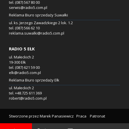
tel. (087) 567 80 00
serwis@radio5.com.pl
Reklama Biuro sprzedaży Suwałki
ul. ks. Jerzego Zawadzkiego 2 lok. 1.2
tel. (087) 566 62 10
reklama.suwalki@radio5.com.pl
RADIO 5 EŁK
ul. Małeckich 2
19-300 Ełk
tel. (087) 621 59 00
elk@radio5.com.pl
Reklama Biuro sprzedaży Ełk
ul. Małeckich 2
tel. +48.725 611 369
robert@radio5.com.pl
Stworzone przez
Marek Panasiewicz
Praca
Patronat