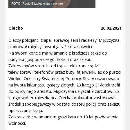
FOTO: Radio 5 (zdjęcie ilustracyjne)
Olecko
26.02.2021
Oleccy policjanci złapali sprawcę serii kradzieży. Mężczyzna
plądrował między innymi garaże oraz piwnice.
Na swoim koncie ma włamanie z kradzieżą także do
budynku gospodarczego, hotelu oraz sklepu.
Zakres łupów szeroki- od trąbki, elektronarzędzi,
telewizorów i telefonów przez buty, fajerwerki, aż do puszki
Wielkiej Orkiestry Świątecznej Pomocy. Straty oszacowano
na kwotę kilkunastu tysięcy złotych. 23 lutego 31-latek trafił
do policyjnego aresztu. Mężczyzna usłyszał 9 zarzutów. 25
lutego wobec mieszkańca Olecka prokurator zastosował
środek zapobiegawczy w postaci dozoru policji oraz zakazu
opuszczania kraju.
Za kradzież z włamaniem grozi kara do 10 lat pozbawienia
wolności.