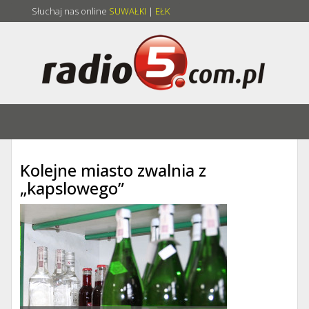
Słuchaj nas online
SUWAŁKI
|
EŁK
Kolejne miasto zwalnia z
„kapslowego”