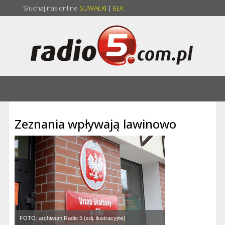
Słuchaj nas online
SUWAŁKI
|
EŁK
Zeznania wpływają lawinowo
FOTO: archiwum Radio 5 (zdj. ilustracyjne)