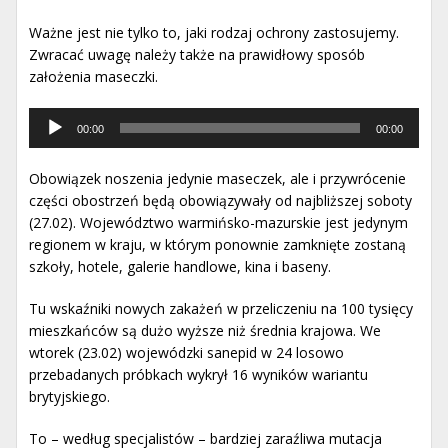
Ważne jest nie tylko to, jaki rodzaj ochrony zastosujemy.
Zwracać uwagę należy także na prawidłowy sposób
założenia maseczki.
Odtwarzacz
00:00
00:00
muzyki
Obowiązek noszenia jedynie maseczek, ale i przywrócenie
części obostrzeń będą obowiązywały od najbliższej soboty
(27.02). Województwo warmińsko-mazurskie jest jedynym
regionem w kraju, w którym ponownie zamknięte zostaną
szkoły, hotele, galerie handlowe, kina i baseny.
Tu wskaźniki nowych zakażeń w przeliczeniu na 100 tysięcy
mieszkańców są dużo wyższe niż średnia krajowa. We
wtorek (23.02) wojewódzki sanepid w 24 losowo
przebadanych próbkach wykrył 16 wyników wariantu
brytyjskiego.
To – według specjalistów – bardziej zaraźliwa mutacja