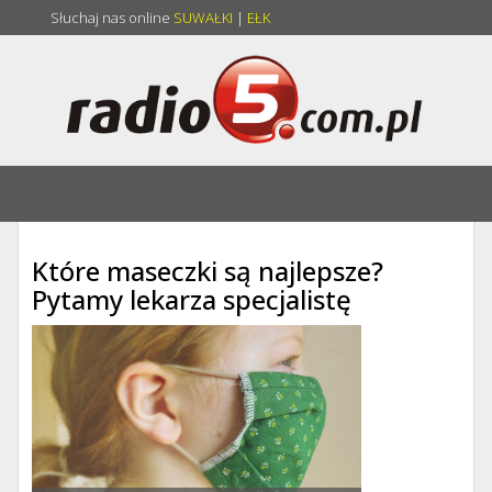
Słuchaj nas online
SUWAŁKI
|
EŁK
Które maseczki są najlepsze?
Pytamy lekarza specjalistę