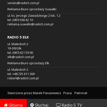
serwis@radio5.com.pl
Reklama Biuro sprzedaży Suwałki
ul. ks. Jerzego Zawadzkiego 2 lok. 1.2
tel. (087) 566 62 10
reklama.suwalki@radio5.com.pl
RADIO 5 EŁK
ul. Małeckich 2
19-300 Ełk
tel. (087) 621 59 00
elk@radio5.com.pl
Reklama Biuro sprzedaży Ełk
ul. Małeckich 2
tel. +48.725 611 369
robert@radio5.com.pl
Stworzone przez
Marek Panasiewicz
Praca
Patronat
Główna
Słuchaj
Radio 5 TV
Reklama