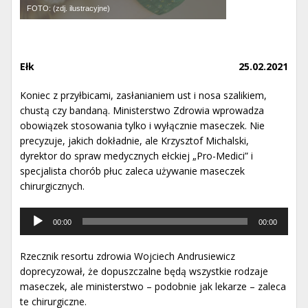
FOTO: (zdj. ilustracyjne)
Ełk
25.02.2021
Koniec z przyłbicami, zasłanianiem ust i nosa szalikiem,
chustą czy bandaną. Ministerstwo Zdrowia wprowadza
obowiązek stosowania tylko i wyłącznie maseczek. Nie
precyzuje, jakich dokładnie, ale Krzysztof Michalski,
dyrektor do spraw medycznych ełckiej „Pro-Medici” i
specjalista chorób płuc zaleca używanie maseczek
chirurgicznych.
Odtwarzacz
00:00
00:00
muzyki
Rzecznik resortu zdrowia Wojciech Andrusiewicz
doprecyzował, że dopuszczalne będą wszystkie rodzaje
maseczek, ale ministerstwo – podobnie jak lekarze – zaleca
te chirurgiczne.