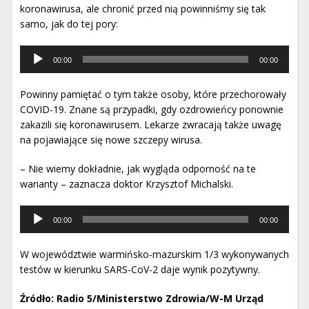
koronawirusa, ale chronić przed nią powinniśmy się tak
samo, jak do tej pory:
Odtwarzacz
00:00
00:00
muzyki
Powinny pamiętać o tym także osoby, które przechorowały
COVID-19. Znane są przypadki, gdy ozdrowieńcy ponownie
zakazili się koronawirusem. Lekarze zwracają także uwagę
na pojawiające się nowe szczepy wirusa.
– Nie wiemy dokładnie, jak wygląda odporność na te
warianty – zaznacza doktor Krzysztof Michalski.
Odtwarzacz
00:00
00:00
muzyki
W województwie warmińsko-mazurskim 1/3 wykonywanych
testów w kierunku SARS-CoV-2 daje wynik pozytywny.
Źródło: Radio 5/Ministerstwo Zdrowia/W-M Urząd