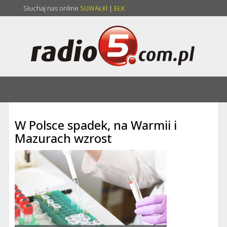
Słuchaj nas online
SUWAŁKI
|
EŁK
W Polsce spadek, na Warmii i
Mazurach wzrost