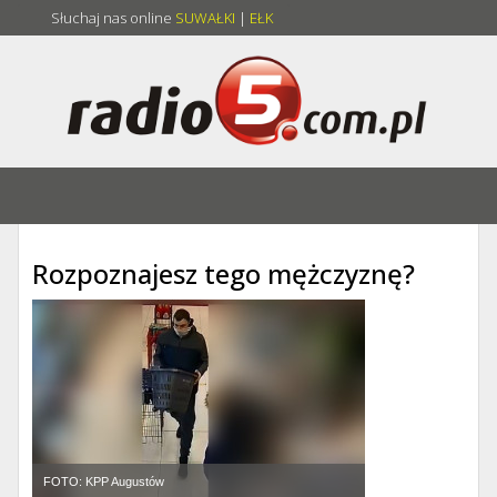
Słuchaj nas online
SUWAŁKI
|
EŁK
Rozpoznajesz tego mężczyznę?
FOTO: KPP Augustów