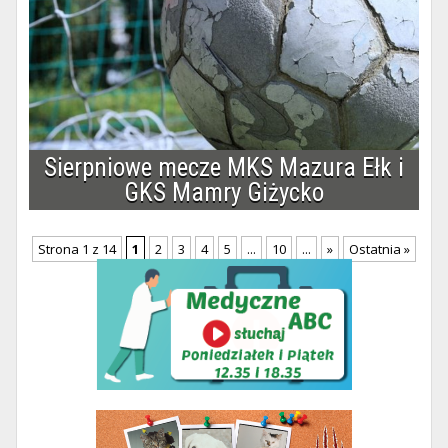
Sierpniowe mecze MKS Mazura Ełk i
GKS Mamry Giżycko
Strona 1 z 14
1
2
3
4
5
...
10
...
»
Ostatnia »