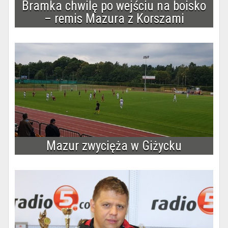
Bramka chwilę po wejściu na boisko
– remis Mazura z Korszami
Mazur zwycięża w Giżycku