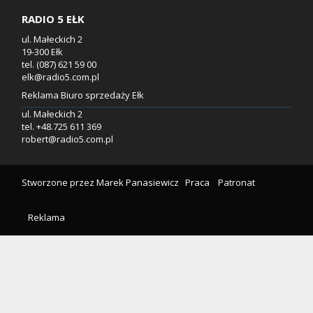
RADIO 5 EŁK
ul. Małeckich 2
19-300 Ełk
tel. (087) 621 59 00
elk@radio5.com.pl
Reklama Biuro sprzedaży Ełk
ul. Małeckich 2
tel. +48.725 611 369
robert@radio5.com.pl
Stworzone przez
Marek Panasiewicz
Praca
Patronat
Reklama