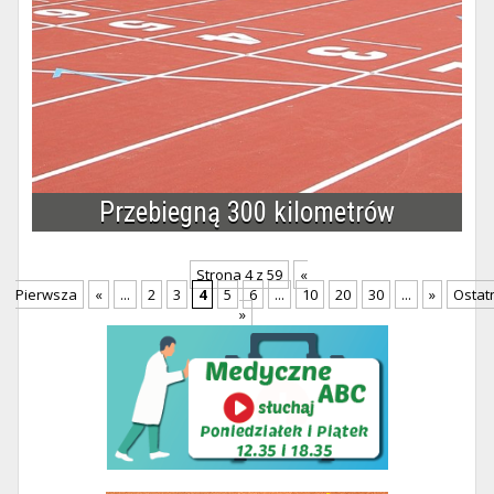
Przebiegną 300 kilometrów
Strona 4 z 59
«
Pierwsza
«
...
2
3
4
5
6
...
10
20
30
...
»
Ostat
»