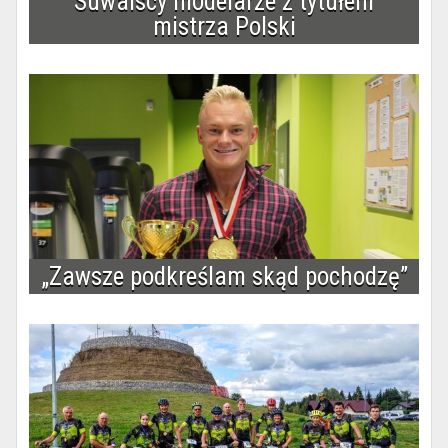
Suwalscy modelarze z tytułem
mistrza Polski
„Zawsze podkreślam skąd pochodzę”