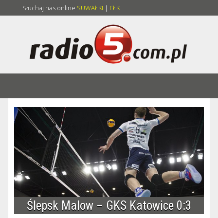
Słuchaj nas online
SUWAŁKI
|
EŁK
Ślepsk Malow – GKS Katowice 0:3