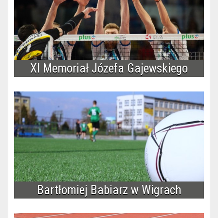
XI Memoriał Józefa Gajewskiego
Bartłomiej Babiarz w Wigrach