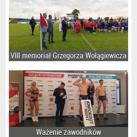
VIII memoriał Grzegorza Wołągiewicza
Ważenie zawodników