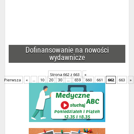
Dofinansowanie na nowości
wydawnicze
Strona 662 z 663
«
Pierwsza
«
...
10
20
30
...
659
660
661
662
663
»