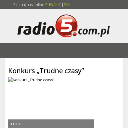
Słuchaj nas online
SUWAŁKI
|
EŁK
Konkurs „Trudne czasy”
FOTO: