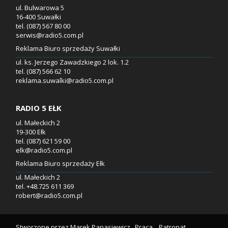
ul. Bulwarowa 5
16-400 Suwałki
tel. (087) 567 80 00
serwis@radio5.com.pl
Reklama Biuro sprzedaży Suwałki
ul. ks. Jerzego Zawadzkiego 2 lok. 1.2
tel. (087) 566 62 10
reklama.suwalki@radio5.com.pl
RADIO 5 EŁK
ul. Małeckich 2
19-300 Ełk
tel. (087) 621 59 00
elk@radio5.com.pl
Reklama Biuro sprzedaży Ełk
ul. Małeckich 2
tel. +48.725 611 369
robert@radio5.com.pl
Stworzone przez
Marek Panasiewicz
Praca
Patronat