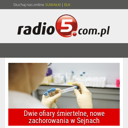
Słuchaj nas online
SUWAŁKI
|
EŁK
Dwie ofiary śmiertelne, nowe
zachorowania w Sejnach