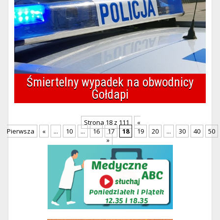
Śmiertelny wypadek na obwodnicy
Gołdapi
Strona 18 z 111
«
Pierwsza
«
...
10
...
16
17
18
19
20
...
30
40
50
»