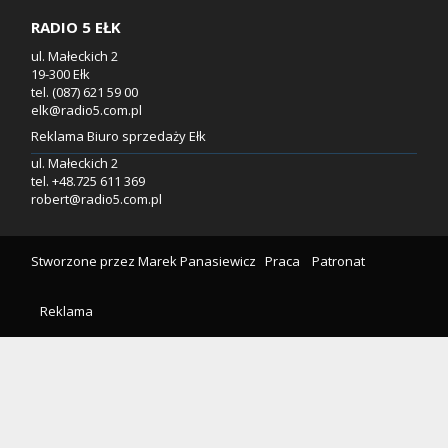
RADIO 5 EŁK
ul. Małeckich 2
19-300 Ełk
tel. (087) 621 59 00
elk@radio5.com.pl
Reklama Biuro sprzedaży Ełk
ul. Małeckich 2
tel. +48.725 611 369
robert@radio5.com.pl
Stworzone przez
Marek Panasiewicz
Praca
Patronat
Reklama