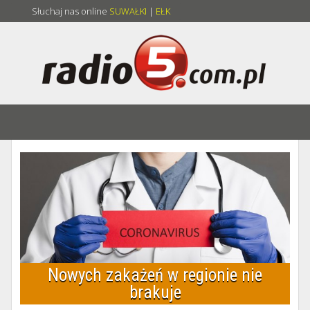
Słuchaj nas online
SUWAŁKI
|
EŁK
Nowych zakażeń w regionie nie
brakuje