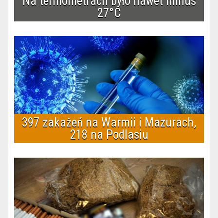
Na termometrach było nawet minus
27°C
397 zakażeń na Warmii i Mazurach,
218 na Podlasiu