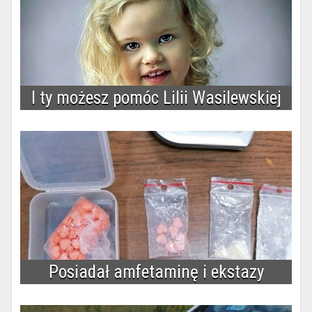
I ty możesz pomóc Lilii Wasilewskiej
Posiadał amfetaminę i ekstazy