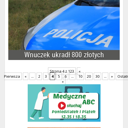
Wnuczek ukradł 800 złotych
Strona 4 z 123
«
Pierwsza
«
...
2
3
4
5
6
...
10
20
30
...
»
Ostat
»