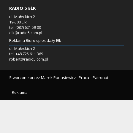
RADIO 5 EŁK
ul. Małeckich 2
19-300 Ełk
tel. (087) 621 59 00
elk@radio5.com.pl
Reklama Biuro sprzedaży Ełk
ul. Małeckich 2
tel. +48.725 611 369
robert@radio5.com.pl
Stworzone przez
Marek Panasiewicz
Praca
Patronat
Reklama