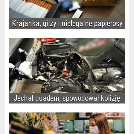
Krajanka, gilzy i nielegalne papierosy
Jechał quadem, spowodował kolizję