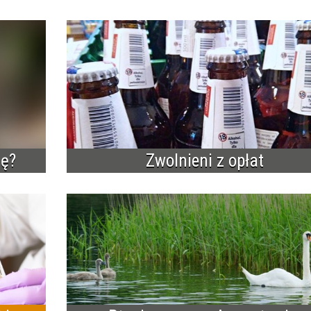
nę?
Zwolnieni z opłat