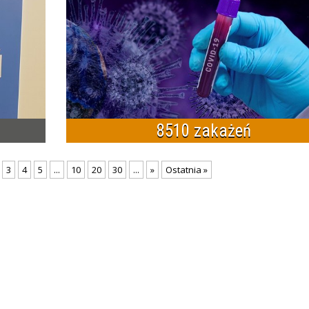
8510 zakażeń
3
4
5
...
10
20
30
...
»
Ostatnia »