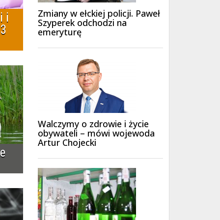
Zmiany w ełckiej policji. Paweł
 i
Szyperek odchodzi na
93
emeryturę
Walczymy o zdrowie i życie
obywateli – mówi wojewoda
Artur Chojecki
ie