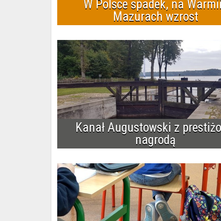
W Polsce spadek, na Warmii
Mazurach wzrost
Kanał Augustowski z prestiż
nagrodą