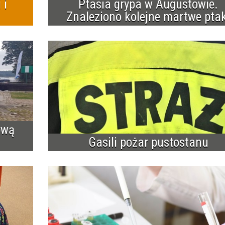
 i
Ptasia grypa w Augustowie.
Znaleziono kolejne martwe ptak
ową
Gasili pożar pustostanu