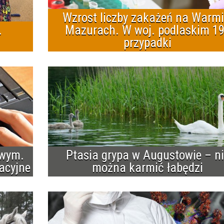
Wzrost liczby zakażeń na Warmii
.
Mazurach. W woj. podlaskim 1
przypadki
owym.
Ptasia grypa w Augustowie – n
acyjne
można karmić łabędzi