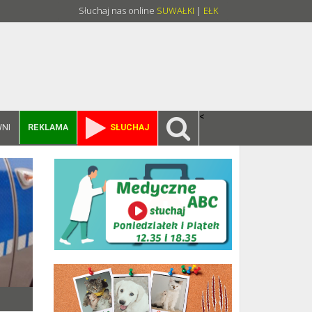
Słuchaj nas online
SUWAŁKI
|
EŁK
<
NI
REKLAMA
SŁUCHAJ