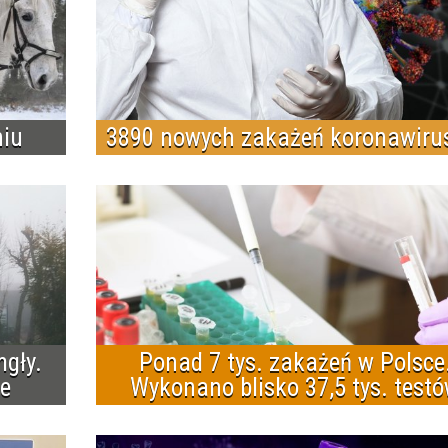
niu
3890 nowych zakażeń koronawir
gły.
Ponad 7 tys. zakażeń w Polsce
ie
Wykonano blisko 37,5 tys. test