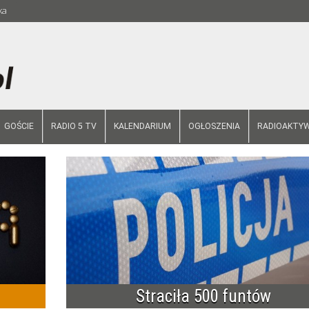
ka
GOŚCIE
RADIO 5 TV
KALENDARIUM
OGŁOSZENIA
RADIOAKTYW
Straciła 500 funtów