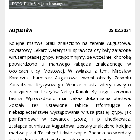
FOTO: Radio 5, zdjęcie ilustracyjne
Augustów
25.02.2021
Kolejne martwe ptaki znaleziono na terenie Augustowa.
Powiatowy Lekarz Weterynarii sprawdza czy były zarażone
wirusem ptasiej grypy. Przypomnijmy, że wcześniej chorobę
potwierdzono u martwego łabędzia znalezionego w
okolicach ulicy Mostowej. W związku z tym, Mirosław
Karolczuk, burmistrz Augustowa zwołał obrady Zespołu
Zarządzania Kryzysowego. Władze miasta zdecydowały o
zabezpieczeniu brzegów Netty i Kanału Bystrego czerwoną
taśmą. Wprowadzono m.in zakaz dokarmiania ptactwa.
Zostały też ustawione tablice informujące o
niebezpieczeństwie występowania wirusa ptasiej grypy. Jak
poinformował w czwartek (25.02) Filip Chodkiewicz,
zastępca burmistrza Augustowa, zostały znalezione kolejne
martwe ptaki. To łabędź i dwie czaple. Badania potwierdziły
już, że drugi padły łabędź był zakażony ptasią grypą.