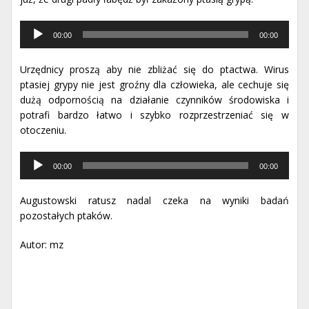
Odtwarzacz
00:00
00:00
muzyki
Urzędnicy proszą aby nie zbliżać się do ptactwa. Wirus
ptasiej grypy nie jest groźny dla człowieka, ale cechuje się
dużą odpornością na działanie czynników środowiska i
potrafi bardzo łatwo i szybko rozprzestrzeniać się w
otoczeniu.
Odtwarzacz
00:00
00:00
muzyki
Augustowski ratusz nadal czeka na wyniki badań
pozostałych ptaków.
Autor: mz