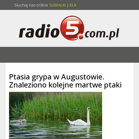
Słuchaj nas online
SUWAŁKI
|
EŁK
Ptasia grypa w Augustowie.
Znaleziono kolejne martwe ptaki