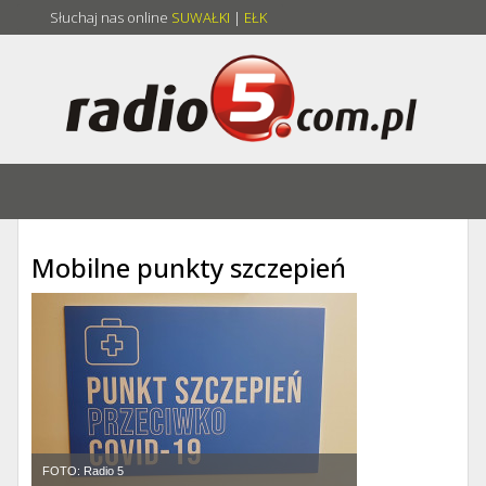
Słuchaj nas online
SUWAŁKI
|
EŁK
Mobilne punkty szczepień
FOTO: Radio 5