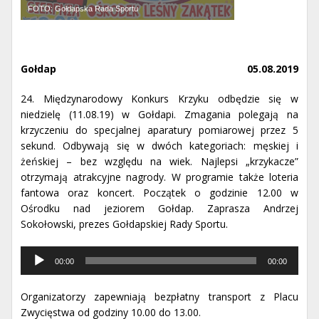
FOTO: Gołdapska Rada Sportu
Gołdap
05.08.2019
24. Międzynarodowy Konkurs Krzyku odbędzie się w
niedzielę (11.08.19) w Gołdapi. Zmagania polegają na
krzyczeniu do specjalnej aparatury pomiarowej przez 5
sekund. Odbywają się w dwóch kategoriach: męskiej i
żeńskiej – bez względu na wiek. Najlepsi „krzykacze”
otrzymają atrakcyjne nagrody. W programie także loteria
fantowa oraz koncert. Początek o godzinie 12.00 w
Ośrodku nad jeziorem Gołdap. Zaprasza Andrzej
Sokołowski, prezes Gołdapskiej Rady Sportu.
Odtwarzacz
00:00
00:00
muzyki
Organizatorzy zapewniają bezpłatny transport z Placu
Zwycięstwa od godziny 10.00 do 13.00.