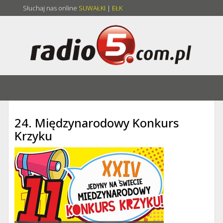
Słuchaj nas online
SUWAŁKI
|
EŁK
24. Międzynarodowy Konkurs
Krzyku