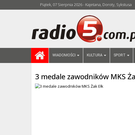
Piątek, 07 Sierpnia 2026 - Kajetana, Doroty, Sykstusa
WIADOMOŚCI
KULTURA
SPORT
3 medale zawodników MKS Ża