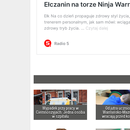
Wypadek przy pracy w
Od jutra uczni
Ciemnoszyjach. Jedna osoba
Warmińsko-Maz
w szpitalu
wracają przed k