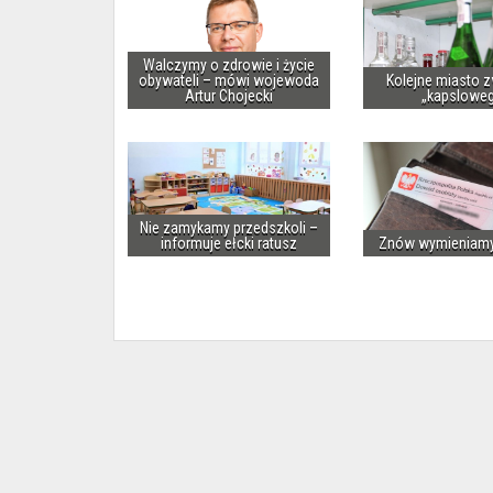
Walczymy o zdrowie i życie
obywateli – mówi wojewoda
Kolejne miasto z
Artur Chojecki
„kapslowe
Nie zamykamy przedszkoli –
informuje ełcki ratusz
Znów wymieniam