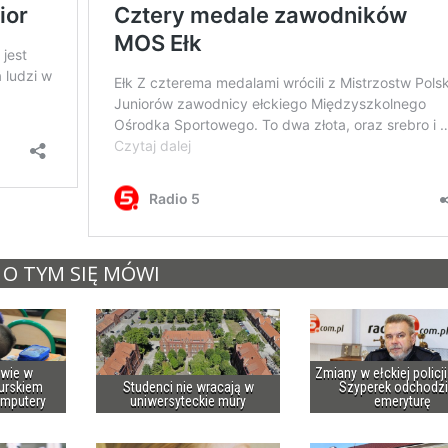
O TYM SIĘ MÓWI
owie w
Zmiany w ełckiej policj
urskiem
Studenci nie wracają w
Szyperek odchodzi
omputery
uniwersyteckie mury
emeryturę