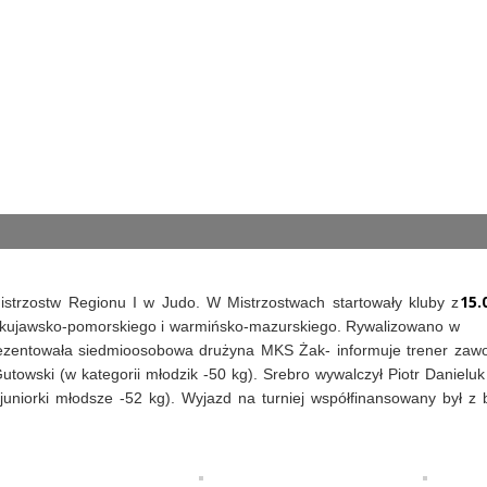
15.
strzostw Regionu I w Judo. W Mistrzostwach startowały kluby z
kujawsko-pomorskiego i warmińsko-mazurskiego. Rywalizowano w
prezentowała siedmioosobowa drużyna MKS Żak- informuje trener zaw
owski (w kategorii młodzik -50 kg). Srebro wywalczył Piotr Danieluk
uniorki młodsze -52 kg). Wyjazd na turniej współfinansowany był z 