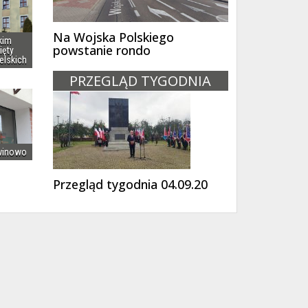
Na Wojska Polskiego
kim
powstanie rondo
ięty
elskich
PRZEGLĄD TYGODNIA
winowo
Przegląd tygodnia 04.09.20