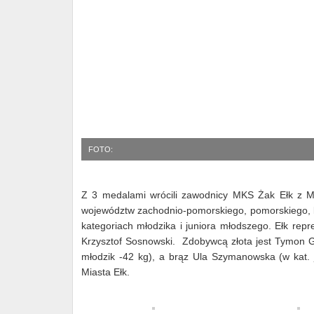
FOTO:
Z 3 medalami wrócili zawodnicy MKS Żak Ełk z Mi
województw zachodnio-pomorskiego, pomorskiego, 
kategoriach młodzika i juniora młodszego. Ełk re
Krzysztof Sosnowski. Zdobywcą złota jest Tymon Gut
młodzik -42 kg), a brąz Ula Szymanowska (w kat. j
Miasta Ełk.