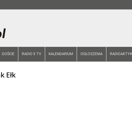
GOŚCIE
RADIO 5 TV
KALENDARIUM
OGŁOSZENIA
RADIOAKTYW
k Ełk