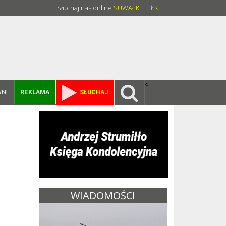
Słuchaj nas online
SUWAŁKI
|
EŁK
<
NI
REKLAMA
SŁUCHAJ
WIADOMOŚCI