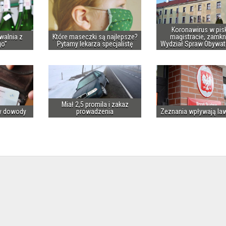
Koronawirus w pis
walnia z
Które maseczki są najlepsze?
magistracie, zamkn
go”
Pytamy lekarza specjalistę
Wydział Spraw Obywat
Miał 2,5 promila i zakaz
y dowody
prowadzenia
Zeznania wpływają la