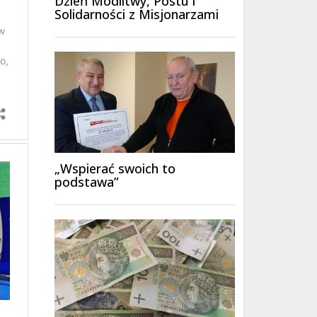
Dzień Modlitwy, Postu i
Solidarności z Misjonarzami
„Wspierać swoich to
podstawa”