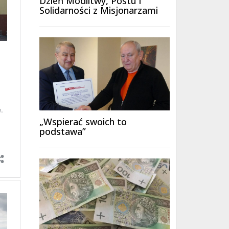
Dzień Modlitwy, Postu i
Solidarności z Misjonarzami
„Wspierać swoich to
podstawa”