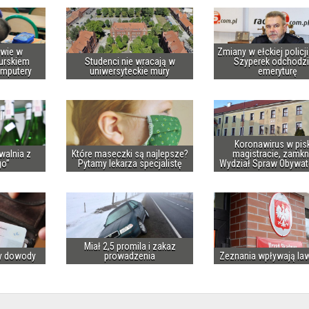
owie w
Zmiany w ełckiej policj
urskiem
Studenci nie wracają w
Szyperek odchodzi
omputery
uniwersyteckie mury
emeryturę
Koronawirus w pis
walnia z
Które maseczki są najlepsze?
magistracie, zamkn
go”
Pytamy lekarza specjalistę
Wydział Spraw Obywat
Miał 2,5 promila i zakaz
y dowody
prowadzenia
Zeznania wpływają la