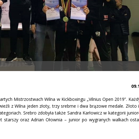
09.
rtych Mistrzostwach Wilna w Kickboxingu „Vilnius Open 2019”. Każdy
eźli z Wilna jeden złoty, trzy srebrne i dwa brązowe medale. Złoto i
egoriach. Srebro zdobyła także Sandra Karłowicz w kategorii junior
t starszy oraz Adrian Ołownia – junior po wygranych walkach osta