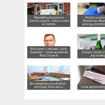
Wypadek przy pracy w
Od jutra uczni
Ciemnoszyjach. Jedna osoba
Warmińsko-Maz
w szpitalu
wracają przed k
Walczymy o zdrowie i życie
obywateli – mówi wojewoda
Kolejne miasto z
Artur Chojecki
„kapslowe
Nie zamykamy przedszkoli –
informuje ełcki ratusz
Znów wymieniam