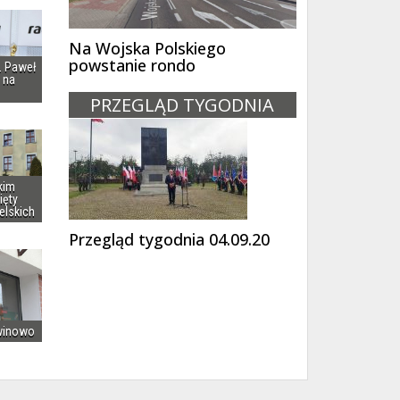
Na Wojska Polskiego
powstanie rondo
i. Paweł
 na
PRZEGLĄD TYGODNIA
kim
ięty
elskich
Przegląd tygodnia 04.09.20
winowo