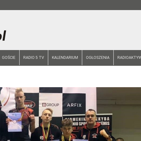
GOŚCIE
RADIO 5 TV
KALENDARIUM
OGŁOSZENIA
RADIOAKTYW