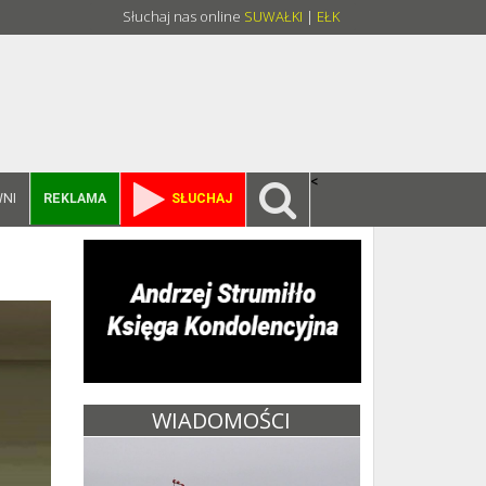
Słuchaj nas online
SUWAŁKI
|
EŁK
<
NI
REKLAMA
SŁUCHAJ
WIADOMOŚCI