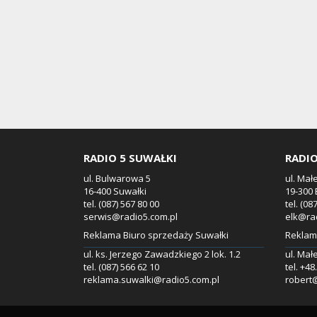
RADIO 5 SUWAŁKI
RADIO
ul. Bulwarowa 5
ul. Mał
16-400 Suwałki
19-300 
tel. (087) 567 80 00
tel. (08
serwis@radio5.com.pl
elk@ra
Reklama Biuro sprzedaży Suwałki
Reklama
ul. ks. Jerzego Zawadzkiego 2 lok. 1.2
ul. Mał
tel. (087) 566 62 10
tel. +4
reklama.suwalki@radio5.com.pl
robert