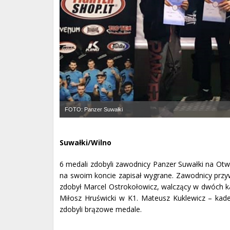
FOTO: Panzer Suwałki
Suwałki/Wilno
6 medali zdobyli zawodnicy Panzer Suwałki na Otwa
na swoim koncie zapisał wygrane. Zawodnicy przywi
zdobył Marcel Ostrokołowicz, walczący w dwóch kat
Miłosz Hruświcki w K1. Mateusz Kuklewicz – kade
zdobyli brązowe medale.