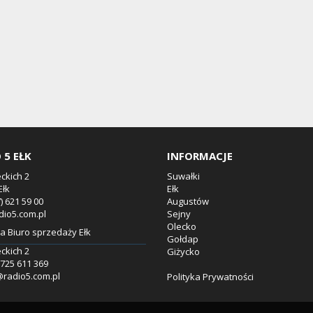
 5 EŁK
INFORMACJE
eckich 2
Suwałki
Ełk
Ełk
7) 621 59 00
Augustów
dio5.com.pl
Sejny
Olecko
 Biuro sprzedaży Ełk
Gołdap
eckich 2
Giżycko
8.725 611 369
@radio5.com.pl
Polityka Prywatności