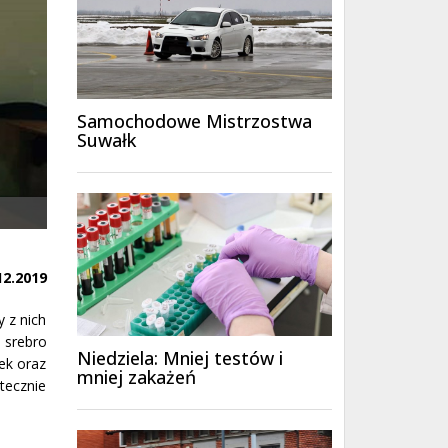
Samochodowe Mistrzostwa
Suwałk
12.2019
 z nich
 srebro
Niedziela: Mniej testów i
ek oraz
mniej zakażeń
tecznie