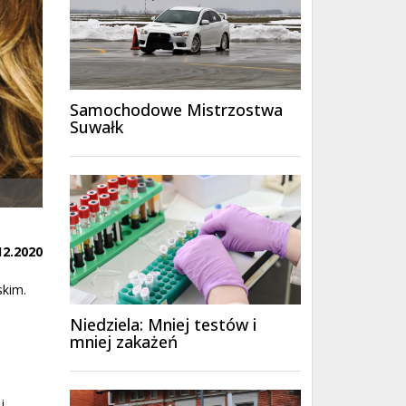
Samochodowe Mistrzostwa
Suwałk
12.2020
skim.
Niedziela: Mniej testów i
mniej zakażeń
i