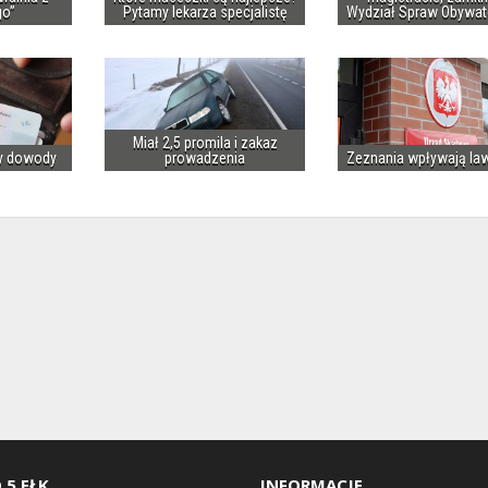
go”
Pytamy lekarza specjalistę
Wydział Spraw Obywat
Miał 2,5 promila i zakaz
y dowody
prowadzenia
Zeznania wpływają la
 5 EŁK
INFORMACJE