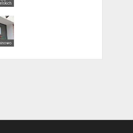
elskich
winowo