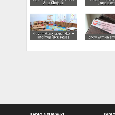
Artur Chojecki
„kapslowe
Nie zamykamy przedszkoli –
informuje ełcki ratusz
Znów wymieniam
RADIO 5 SUWAŁKI
RADIO