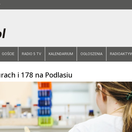
y
GOŚCIE
RADIO 5 TV
KALENDARIUM
OGŁOSZENIA
RADIOAKTYW
rach i 178 na Podlasiu