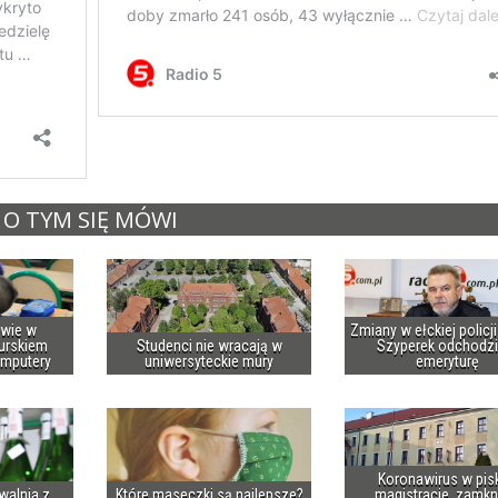
O TYM SIĘ MÓWI
owie w
Zmiany w ełckiej policj
urskiem
Studenci nie wracają w
Szyperek odchodzi
omputery
uniwersyteckie mury
emeryturę
Koronawirus w pis
walnia z
Które maseczki są najlepsze?
magistracie, zamkn