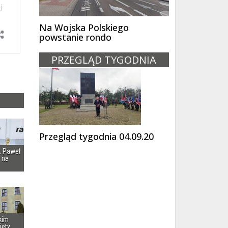
Na Wojska Polskiego
powstanie rondo
PRZEGLĄD TYGODNIA
Przegląd tygodnia 04.09.20
i. Paweł
 na
kim
ięty