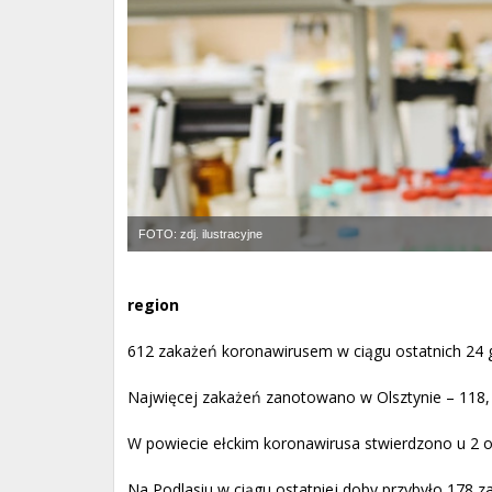
FOTO: zdj. ilustracyjne
region
612 zakażeń koronawirusem w ciągu ostatnich 24 g
Najwięcej zakażeń zanotowano w Olsztynie – 118, 
W powiecie ełckim koronawirusa stwierdzono u 2 os
Na Podlasiu w ciągu ostatniej doby przybyło 178 