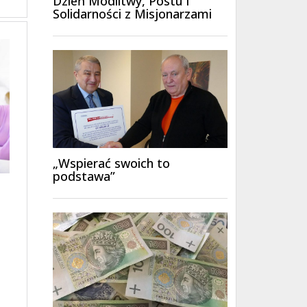
Dzień Modlitwy, Postu i
Solidarności z Misjonarzami
„Wspierać swoich to
podstawa”