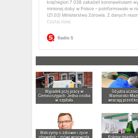
Wypadek przy pracy w
Od jutra uczni
Ciemnoszyjach. Jedna osoba
Warmińsko-Maz
w szpitalu
wracają przed k
Walczymy o zdrowie i życie
obywateli – mówi wojewoda
Kolejne miasto z