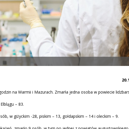
20.
odzin na Warmii i Mazurach. Zmarła jedna osoba w powiecie lidzbar
Elblągu – 83.
ób, w giżyckim -28, piskim – 13, gołdapskim – 14 i oleckim – 9.
zakażeń, zmarło 9 osób ,w tym po jednej z powiatów augustowskiego 