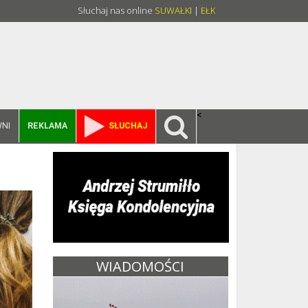
Słuchaj nas online
SUWAŁKI
|
EŁK
<
NI
REKLAMA
SŁUCHAJ
WIADOMOŚCI