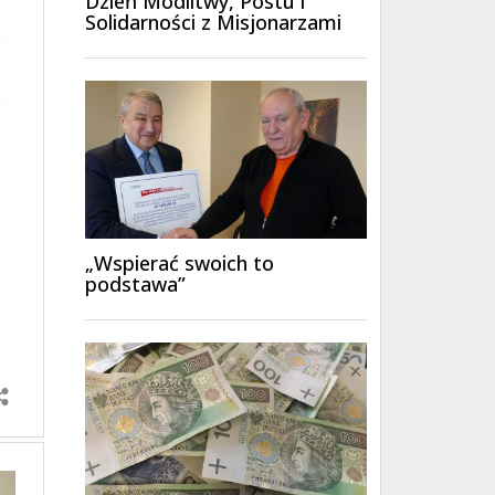
Dzień Modlitwy, Postu i
Solidarności z Misjonarzami
„Wspierać swoich to
podstawa”