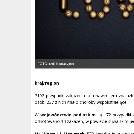
FOTO: (zdj. ilustracyjne)
kraj/region
7192 przypadki zakażenia koronawirusem znalazł
osób. 237 z nich miało choroby współistniejące.
W
województwie podlaskim
są 172 przypadki z
odnotowano 14 zakażeń, w powiecie suwalskim jed
Na
Warmii i Mazurach
578 testów było pozyt