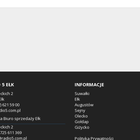
 5 EŁK
INFORMACJE
eckich 2
Suwałki
Ełk
Ełk
7) 621 59 00
Augustów
dio5.com.pl
Sejny
Olecko
 Biuro sprzedaży Ełk
Gołdap
eckich 2
Giżycko
8.725 611 369
@radio5.com.pl
Polityka Prywatności