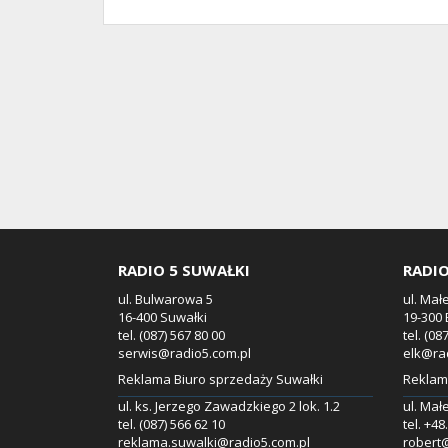
RADIO 5 SUWAŁKI
RADIO
ul. Bulwarowa 5
ul. Mał
16-400 Suwałki
19-300 
tel. (087) 567 80 00
tel. (08
serwis@radio5.com.pl
elk@ra
Reklama Biuro sprzedaży Suwałki
Reklama
ul. ks. Jerzego Zawadzkiego 2 lok. 1.2
ul. Mał
tel. (087) 566 62 10
tel. +4
reklama.suwalki@radio5.com.pl
robert