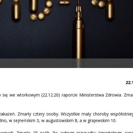
22.
o się we wtorkowym (22.12.20) raporcie Ministerstwa Zdrowia. Zma
akażeń. Zmarły cztery osoby. Wszystkie mały choroby współistnie
no, w sejneńskim 3, w augustowskim 8, a w grajewskim 10.
ywnych. Zmarło 20 osób. Po jednym przypadku śmiertelnym zan