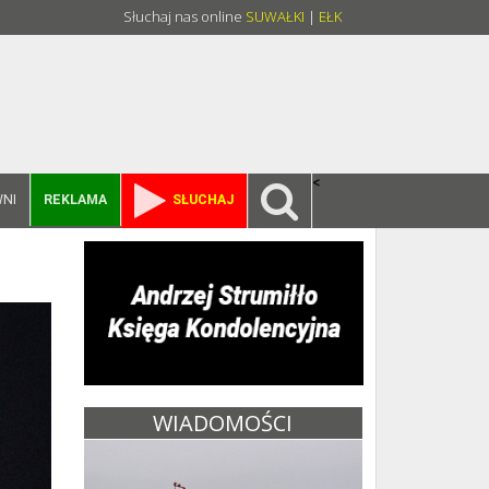
Słuchaj nas online
SUWAŁKI
|
EŁK
<
NI
REKLAMA
SŁUCHAJ
WIADOMOŚCI