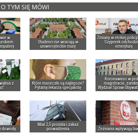
O TYM SIĘ MÓWI
owie w
Zmiany w ełckiej policj
urskiem
Studenci nie wracają w
Szyperek odchodzi
omputery
uniwersyteckie mury
emeryturę
Koronawirus w pis
walnia z
Które maseczki są najlepsze?
magistracie, zamkn
go”
Pytamy lekarza specjalistę
Wydział Spraw Obywat
Miał 2,5 promila i zakaz
y dowody
prowadzenia
Zeznania wpływają la