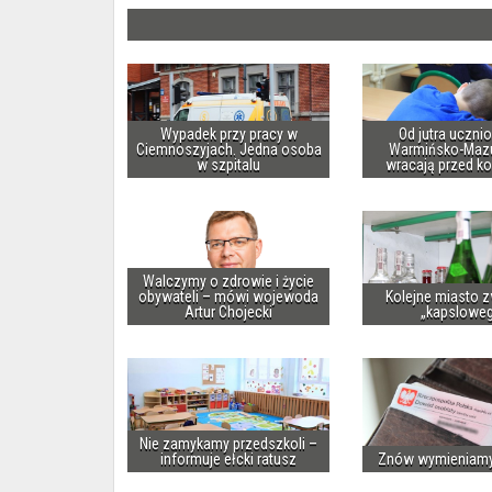
Wypadek przy pracy w
Od jutra uczni
Ciemnoszyjach. Jedna osoba
Warmińsko-Maz
w szpitalu
wracają przed k
Walczymy o zdrowie i życie
obywateli – mówi wojewoda
Kolejne miasto z
Artur Chojecki
„kapslowe
Nie zamykamy przedszkoli –
informuje ełcki ratusz
Znów wymieniam