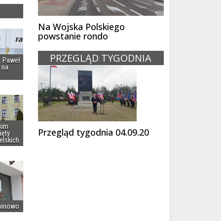
Na Wojska Polskiego
powstanie rondo
PRZEGLĄD TYGODNIA
i. Paweł
 na
kim
Przegląd tygodnia 04.09.20
ięty
elskich
winowo