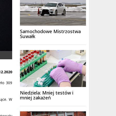
Samochodowe Mistrzostwa
Suwałk
12.2020
rło 309
Niedziela: Mniej testów i
mniej zakażeń
jące. W
otowały