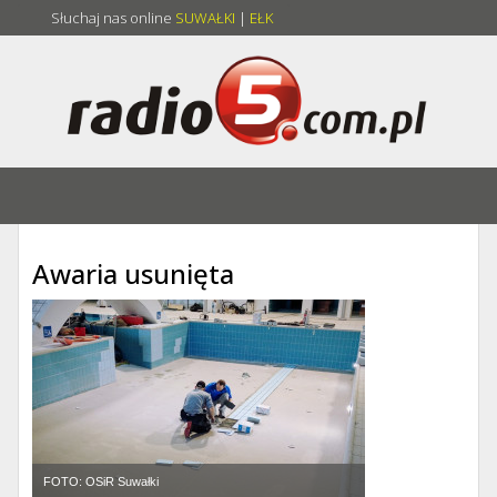
Słuchaj nas online
SUWAŁKI
|
EŁK
Awaria usunięta
FOTO: OSiR Suwałki