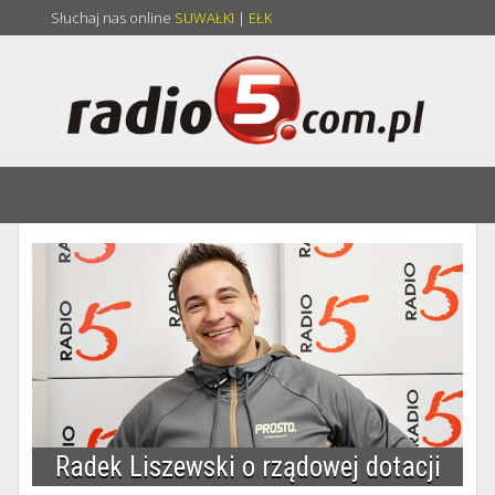
Słuchaj nas online
SUWAŁKI
|
EŁK
Radek Liszewski o rządowej dotacji