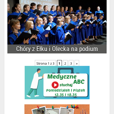
Chóry z Ełku i Olecka na podium
Strona 1 z 3
1
2
3
»