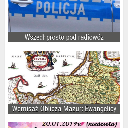
Wszedł prosto pod radiowóz
Wernisaż Oblicza Mazur: Ewangelicy