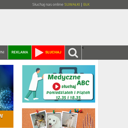
Słuchaj nas online
SUWAŁKI
|
EŁK
<
NI
REKLAMA
SŁUCHAJ
 w