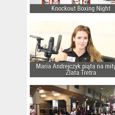
Knockout Boxing Night
Maria Andrejczyk piąta na mit
Zlata Tretra