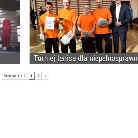
Turniej tenisa dla niepełnospraw
Strona 1 z 2
1
2
»