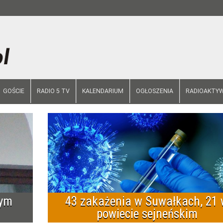
GOŚCIE
RADIO 5 TV
KALENDARIUM
OGŁOSZENIA
RADIOAKTYW
mym
43 zakażenia w Suwałkach, 21
powiecie sejneńskim