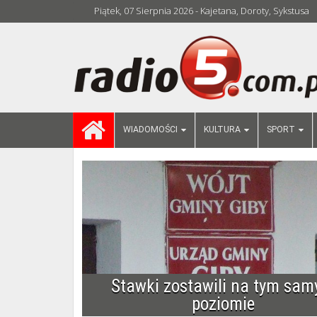
Piątek, 07 Sierpnia 2026 - Kajetana, Doroty, Sykstusa
WIADOMOŚCI
KULTURA
SPORT
Stawki zostawili na tym sa
poziomie