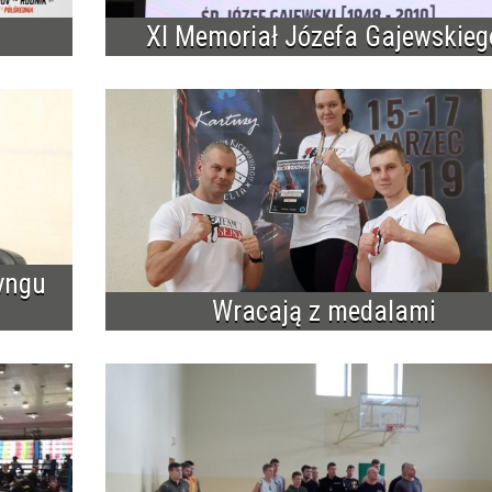
XI Memoriał Józefa Gajewskieg
yngu
Wracają z medalami