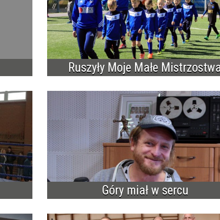
Ruszyły Moje Małe Mistrzostw
Góry miał w sercu