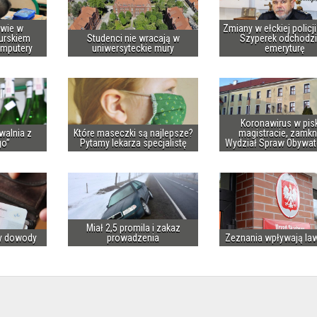
owie w
Zmiany w ełckiej policj
urskiem
Studenci nie wracają w
Szyperek odchodzi
omputery
uniwersyteckie mury
emeryturę
Koronawirus w pis
walnia z
Które maseczki są najlepsze?
magistracie, zamkn
go”
Pytamy lekarza specjalistę
Wydział Spraw Obywat
Miał 2,5 promila i zakaz
y dowody
prowadzenia
Zeznania wpływają la