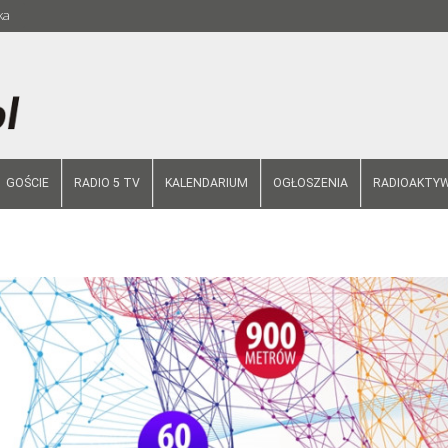
ka
GOŚCIE
RADIO 5 TV
KALENDARIUM
OGŁOSZENIA
RADIOAKTYW