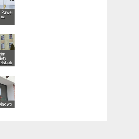
i. Paweł
 na
kim
ięty
elskich
winowo