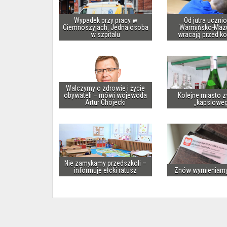
Wypadek przy pracy w
Od jutra uczni
Ciemnoszyjach. Jedna osoba
Warmińsko-Maz
w szpitalu
wracają przed k
Walczymy o zdrowie i życie
obywateli – mówi wojewoda
Kolejne miasto z
Artur Chojecki
„kapslowe
Nie zamykamy przedszkoli –
informuje ełcki ratusz
Znów wymieniam