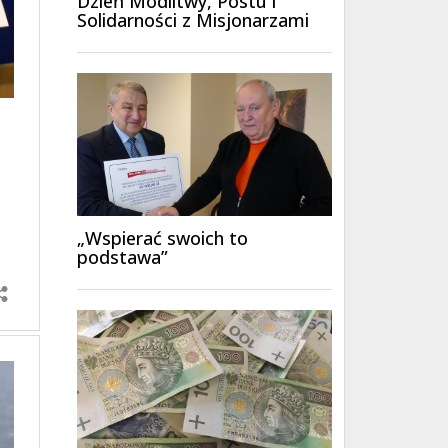
Dzień Modlitwy, Postu i
Solidarności z Misjonarzami
„Wspierać swoich to
podstawa”