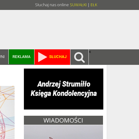
Słuchaj nas online
SUWAŁKI
|
EŁK
<
NI
REKLAMA
SŁUCHAJ
WIADOMOŚCI