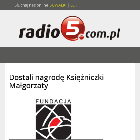
Słuchaj nas online
SUWAŁKI
|
EŁK
Dostali nagrodę Księżniczki
Małgorzaty