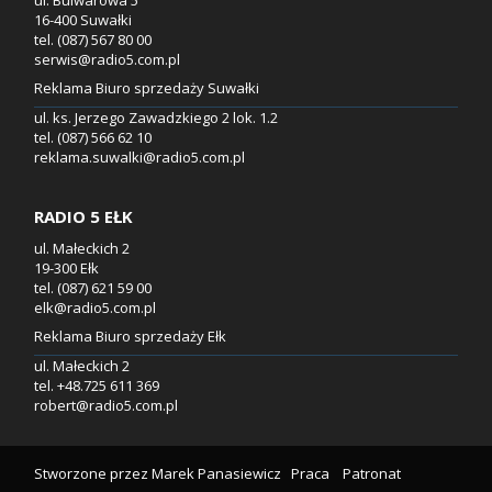
16-400 Suwałki
tel. (087) 567 80 00
serwis@radio5.com.pl
Reklama Biuro sprzedaży Suwałki
ul. ks. Jerzego Zawadzkiego 2 lok. 1.2
tel. (087) 566 62 10
reklama.suwalki@radio5.com.pl
RADIO 5 EŁK
ul. Małeckich 2
19-300 Ełk
tel. (087) 621 59 00
elk@radio5.com.pl
Reklama Biuro sprzedaży Ełk
ul. Małeckich 2
tel. +48.725 611 369
robert@radio5.com.pl
Stworzone przez
Marek Panasiewicz
Praca
Patronat