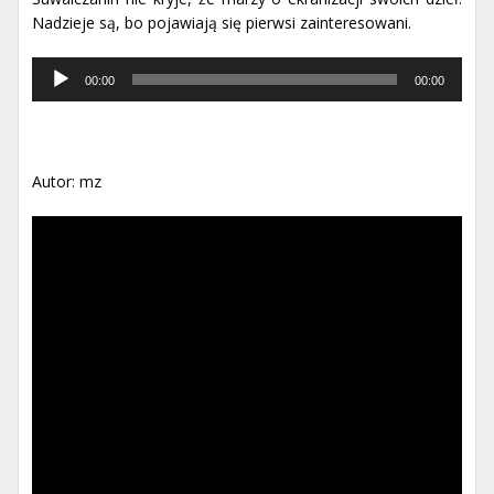
Nadzieje są, bo pojawiają się pierwsi zainteresowani.
Odtwarzacz
00:00
00:00
muzyki
Autor: mz