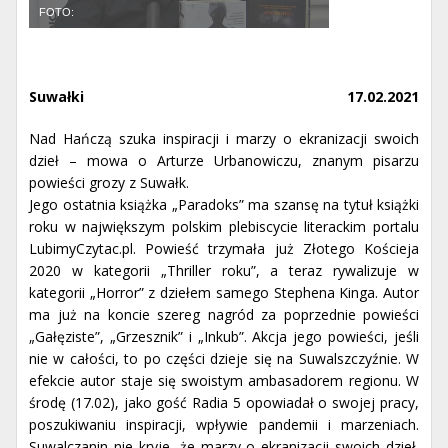
FOTO:
Suwałki
17.02.2021
Nad Hańczą szuka inspiracji i marzy o ekranizacji swoich
dzieł – mowa o Arturze Urbanowiczu, znanym pisarzu
powieści grozy z Suwałk.
Jego ostatnia książka „Paradoks” ma szansę na tytuł książki
roku w największym polskim plebiscycie literackim portalu
LubimyCzytac.pl. Powieść trzymała już Złotego Kościeja
2020 w kategorii „Thriller roku”, a teraz rywalizuje w
kategorii „Horror” z dziełem samego Stephena Kinga. Autor
ma już na koncie szereg nagród za poprzednie powieści
„Gałęziste”, „Grzesznik” i „Inkub”. Akcja jego powieści, jeśli
nie w całości, to po części dzieje się na Suwalszczyźnie. W
efekcie autor staje się swoistym ambasadorem regionu. W
środę (17.02), jako gość Radia 5 opowiadał o swojej pracy,
poszukiwaniu inspiracji, wpływie pandemii i marzeniach.
Suwalczanin nie kryje, że marzy o ekranizacji swoich dzieł.