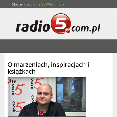
Słuchaj nas online
SUWAŁKI
|
EŁK
O marzeniach, inspiracjach i
książkach