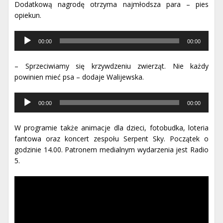
Dodatkową nagrodę otrzyma najmłodsza para – pies
opiekun.
Odtwarzacz
00:00
00:00
muzyki
– Sprzeciwiamy się krzywdzeniu zwierząt. Nie każdy
powinien mieć psa – dodaje Walijewska.
Odtwarzacz
00:00
00:00
muzyki
W programie także animacje dla dzieci, fotobudka, loteria
fantowa oraz koncert zespołu Serpent Sky. Początek o
godzinie 14.00. Patronem medialnym wydarzenia jest Radio
5.