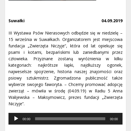
Suwałki
04.09.2019
III Wystawa Psów Nierasowych odbędzie się w niedzielę –
15 września w Suwałkach. Organizatorem jest miejscowa
fundacja „Zwierzęta Niczyje”, która od lat opiekuje się
psami i kotami, bezpańskimi lub zaniedbanymi przez
człowieka. Przyznane zostaną wyróżnienia w kilku
kategoriach: najkrótsze łapki, najdłuższy ogonek,
najweselsze spojrzenie, historia naszej znajomości oraz
psiowy sztukmistrz. Zgromadzona publiczność także
wybierze swojego faworyta. – Chcemy promować adopcję
zwierząt – mówiła w środę (04.09.19) w Radiu 5 Anna
Walijewska – Maksymowicz, prezes fundacji „Zwierzęta
Niczyje”.
Odtwarzacz
00:00
00:00
muzyki