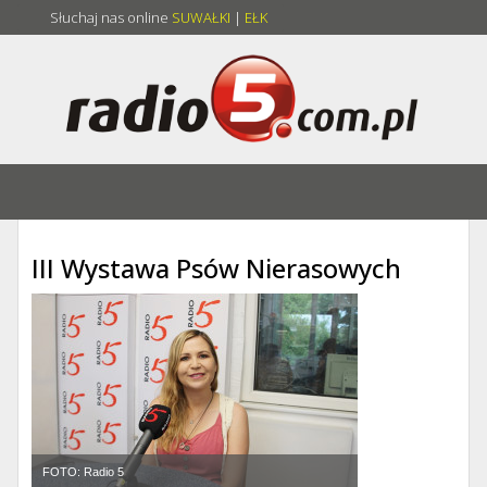
Słuchaj nas online
SUWAŁKI
|
EŁK
III Wystawa Psów Nierasowych
FOTO: Radio 5