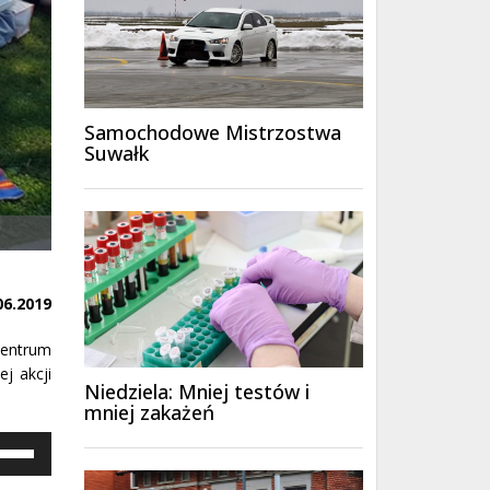
Samochodowe Mistrzostwa
Suwałk
06.2019
Centrum
ej akcji
Niedziela: Mniej testów i
mniej zakażeń
ywaj
załek
y/do