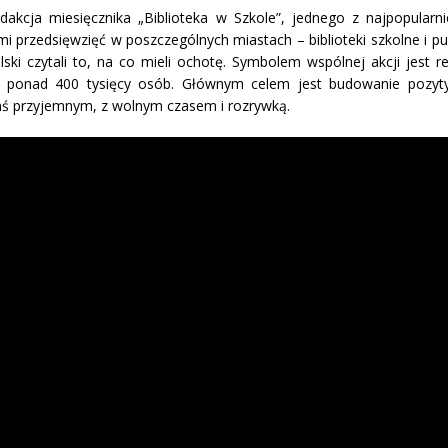
doł
kcja miesięcznika „Biblioteka w Szkole”, jednego z najpopularni
ab
i przedsięwzięć w poszczególnych miastach – biblioteki szkolne i pu
zwi
lub
ski czytali to, na co mieli ochotę. Symbolem wspólnej akcji jest r
zmn
– ponad 400 tysięcy osób. Głównym celem jest budowanie pozy
gło
zymś przyjemnym, z wolnym czasem i rozrywką.