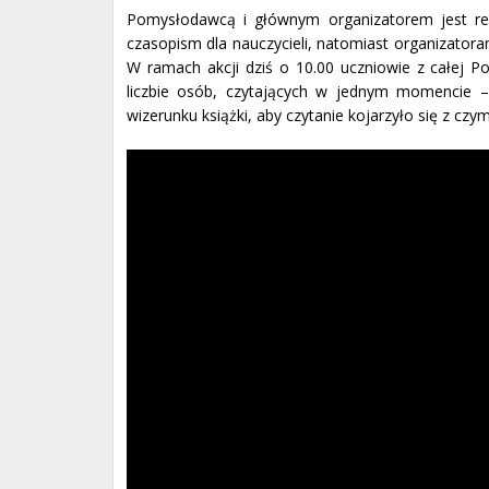
Pomysłodawcą i głównym organizatorem jest reda
czasopism dla nauczycieli, natomiast organizatoram
W ramach akcji dziś o 10.00 uczniowie z całej Pol
liczbie osób, czytających w jednym momencie 
wizerunku książki, aby czytanie kojarzyło się z c