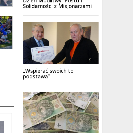
Dzień Modlitwy, Postu i
Solidarności z Misjonarzami
„Wspierać swoich to
podstawa”