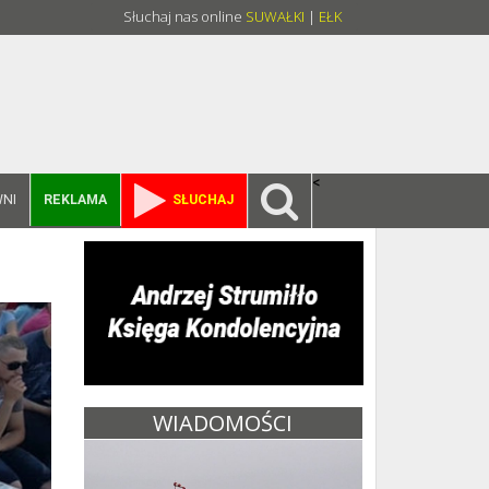
Słuchaj nas online
SUWAŁKI
|
EŁK
<
NI
REKLAMA
SŁUCHAJ
WIADOMOŚCI