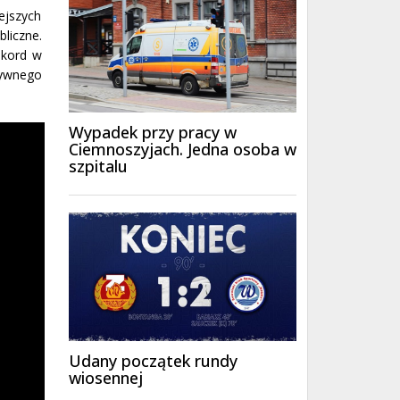
u
ejszych
y
bliczne.
ększyć
ekord w
iejszyć
tywnego
śność.
Wypadek przy pracy w
Ciemnoszyjach. Jedna osoba w
szpitalu
Udany początek rundy
wiosennej