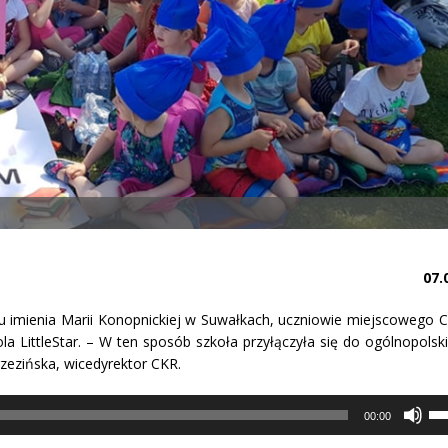
07.
lacu imienia Marii Konopnickiej w Suwałkach, uczniowie miejscowego 
a LittleStar. – W ten sposób szkoła przyłączyła się do ogólnopolski
zezińska, wicedyrektor CKR.
Uż
str
00:00
do
gór