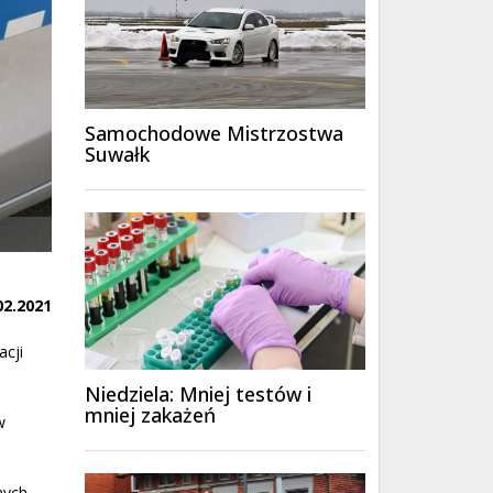
Samochodowe Mistrzostwa
Suwałk
02.2021
acji
Niedziela: Mniej testów i
mniej zakażeń
w
nych,