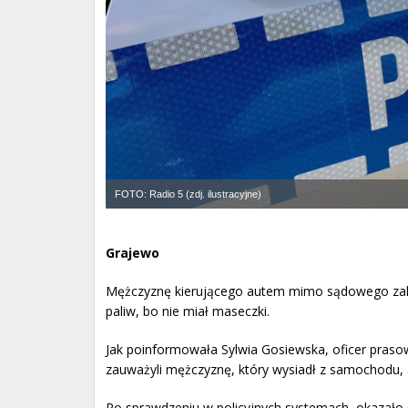
FOTO: Radio 5 (zdj. ilustracyjne)
Grajewo
Mężczyznę kierującego autem mimo sądowego zakazu,
paliw, bo nie miał maseczki.
Jak poinformowała Sylwia Gosiewska, oficer prasow
zauważyli mężczyznę, który wysiadł z samochodu, a
Po sprawdzeniu w policyjnych systemach, okazało