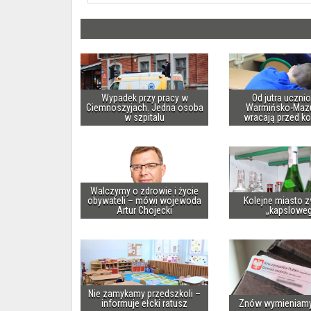
Wypadek przy pracy w
Od jutra uczni
Ciemnoszyjach. Jedna osoba
Warmińsko-Maz
w szpitalu
wracają przed k
Walczymy o zdrowie i życie
obywateli – mówi wojewoda
Kolejne miasto z
Artur Chojecki
„kapslowe
Nie zamykamy przedszkoli –
informuje ełcki ratusz
Znów wymieniam