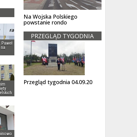
Na Wojska Polskiego
powstanie rondo
PRZEGLĄD TYGODNIA
i. Paweł
 na
Przegląd tygodnia 04.09.20
kim
ięty
elskich
winowo