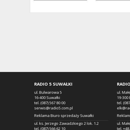
RADIO 5 SUWAŁKI
RADIO
ul. Bulwarowa 5
ul. Mał
16-400 Suwałki
19-300 
tel. (087) 567 80 00
tel. (08
serwis@radio5.com.pl
elk@ra
Reklama Biuro sprzedaży Suwałki
Reklama
ul. ks. Jerzego Zawadzkiego 2 lok. 1.2
ul. Mał
tel. (087) 566 62 10
tel. +4