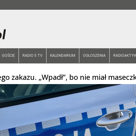
GOŚCIE
RADIO 5 TV
KALENDARIUM
OGŁOSZENIA
RADIOAKTYW
o zakazu. „Wpadł”, bo nie miał maseczk