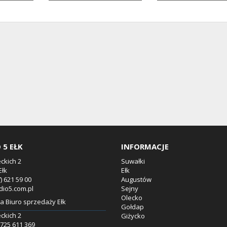
 5 EŁK
INFORMACJE
eckich 2
Suwałki
Ełk
Ełk
7) 621 59 00
Augustów
dio5.com.pl
Sejny
Olecko
 Biuro sprzedaży Ełk
Gołdap
eckich 2
Giżycko
8.725 611 369