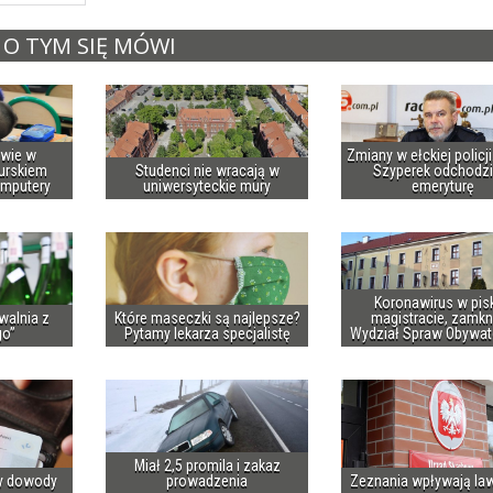
O TYM SIĘ MÓWI
owie w
Zmiany w ełckiej policj
urskiem
Studenci nie wracają w
Szyperek odchodzi
omputery
uniwersyteckie mury
emeryturę
Koronawirus w pis
walnia z
Które maseczki są najlepsze?
magistracie, zamkn
go”
Pytamy lekarza specjalistę
Wydział Spraw Obywat
Miał 2,5 promila i zakaz
y dowody
prowadzenia
Zeznania wpływają la