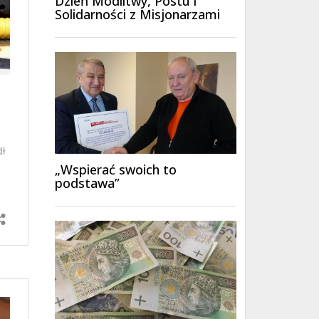
Dzień Modlitwy, Postu i
Solidarności z Misjonarzami
„Wspierać swoich to
podstawa”