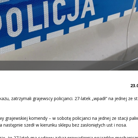
23.
 zatrzymali grajewscy policjanci. 27-latek „wpadł” na jednej ze st
y grajewskiej komendy – w sobotę policjanci na jednej ze stacji pali
 następnie szedł w kierunku sklepu bez zasłoniętych ust i nosa.
 się, że 27 latek ma sądowy zakaz prowadzenia pojazdów mechanicz