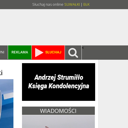
Słuchaj nas online
SUWAŁKI
|
EŁK
<
NI
REKLAMA
SŁUCHAJ
i
WIADOMOŚCI