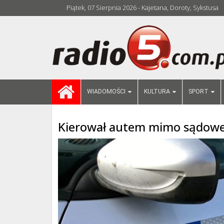
Piątek, 07 Sierpnia 2026 - Kajetana, Doroty, Sykstusa
WIADOMOŚCI
KULTURA
SPORT
Kierował autem mimo sądoweg