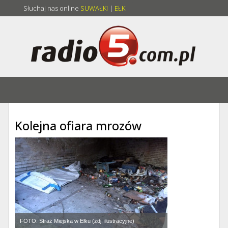
Słuchaj nas online
SUWAŁKI
|
EŁK
Kolejna ofiara mrozów
FOTO: Straż Miejska w Ełku (zdj. ilustracyjne)