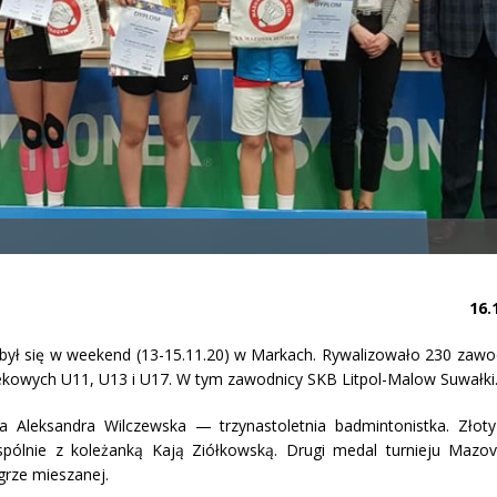
16.
ł się w weekend (13-15.11.20) w Markach. Rywalizowało 230 zawo
wiekowych U11, U13 i U17. W tym zawodnicy SKB Litpol-Malow Suwałki
Aleksandra Wilczewska — trzynastoletnia badmintonistka. Złot
spólnie z koleżanką Kają Ziółkowską. Drugi medal turnieju Mazo
grze mieszanej.