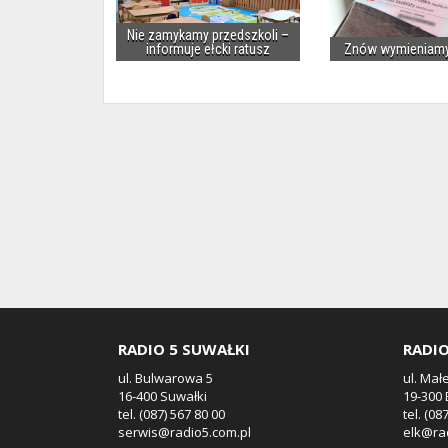
Nie zamykamy przedszkoli –
informuje ełcki ratusz
Znów wymieniam
RADIO 5 SUWAŁKI
RADIO
ul. Bulwarowa 5
ul. Mał
16-400 Suwałki
19-300 
tel. (087) 567 80 00
tel. (08
serwis@radio5.com.pl
elk@ra