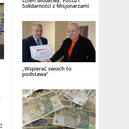
Dzień Modlitwy, Postu i
Solidarności z Misjonarzami
„Wspierać swoich to
podstawa”