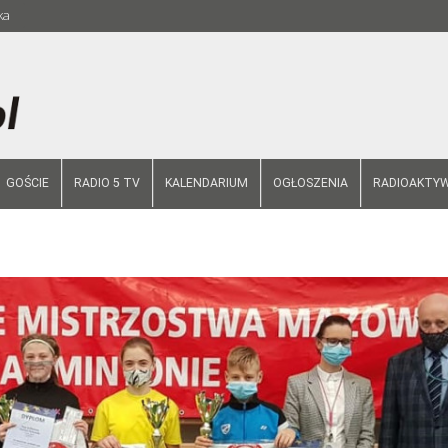
ka
GOŚCIE
RADIO 5 TV
KALENDARIUM
OGŁOSZENIA
RADIOAKTYW