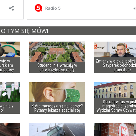
O TYM SIĘ MÓWI
owie w
Zmiany w ełckiej policj
urskiem
Studenci nie wracają w
Szyperek odchodzi
omputery
uniwersyteckie mury
emeryturę
Koronawirus w pis
walnia z
Które maseczki są najlepsze?
magistracie, zamkn
go”
Pytamy lekarza specjalistę
Wydział Spraw Obywat