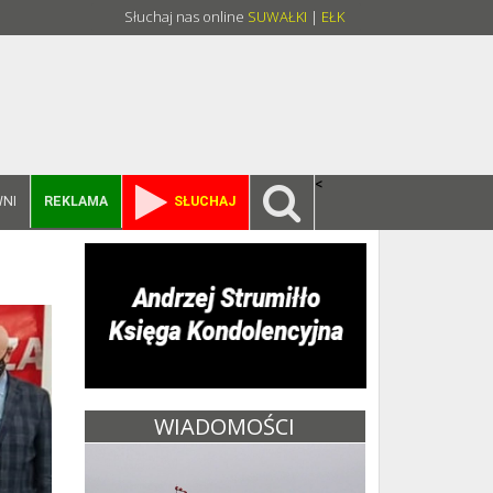
Słuchaj nas online
SUWAŁKI
|
EŁK
<
NI
REKLAMA
SŁUCHAJ
WIADOMOŚCI