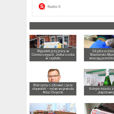
Wypadek przy pracy w
Od jutra uczni
Ciemnoszyjach. Jedna osoba
Warmińsko-Maz
w szpitalu
wracają przed k
Walczymy o zdrowie i życie
obywateli – mówi wojewoda
Kolejne miasto z
Artur Chojecki
„kapslowe