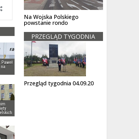
Na Wojska Polskiego
powstanie rondo
PRZEGLĄD TYGODNIA
i. Paweł
 na
Przegląd tygodnia 04.09.20
kim
ięty
elskich