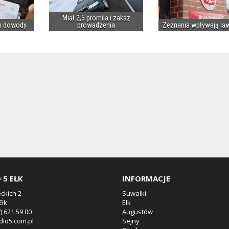
Miał 2,5 promila i zakaz
y dowody
prowadzenia
Zeznania wpływają la
 5 EŁK
INFORMACJE
eckich 2
Suwałki
Ełk
Ełk
7) 621 59 00
Augustów
dio5.com.pl
Sejny