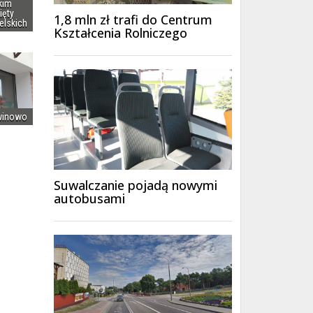
kim
ięty
1,8 mln zł trafi do Centrum
elskich
Kształcenia Rolniczego
winowo
Suwalczanie pojadą nowymi
autobusami