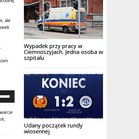
drobinę
ł, ale
rywek
Wypadek przy pracy w
.
Ciemnoszyjach. Jedna osoba w
szpitalu
swoim
ywaj
załek
y/do
u
warcie
y
ie,
ększyć
Udany początek rundy
iejszyć
wiosennej
śność.