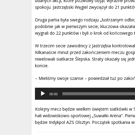
udanych akcji, które pozwoliły objąć wyraźne prow
spokoju. Jastrzębski Węgiel zwyciężył do 21 punktó
Druga partia była swego rodzaju „lustrzanym odbi
podobnie jak w pierwszym secie, kluczowa okazała
wygrali do 22 punktów i byli o krok od końcowego 
W trzecim secie zawodnicy z Jastrzębia kontrolowal
Kilkanaście minut przed zakończeniem meczu gospo
niwelowali siatkarze Ślepska. Straty okazały się je
koncie.
– Mieliśmy swoje szanse – powiedział tuż po zakoń
Odtwarzacz
00:00
muzyki
Kolejny mecz będzie wielkim świętem siatkówki w 
hali widowiskowo-sportowej „Suwałki Arena”. Pier
będzie Indykpol AZS Olsztyn. Początek spotkania w 