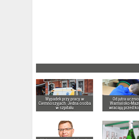
Wypadek przy pracy w
Od jutra uczni
Ciemnoszyjach. Jedna osoba
Warmińsko-Maz
w szpitalu
wracają przed k