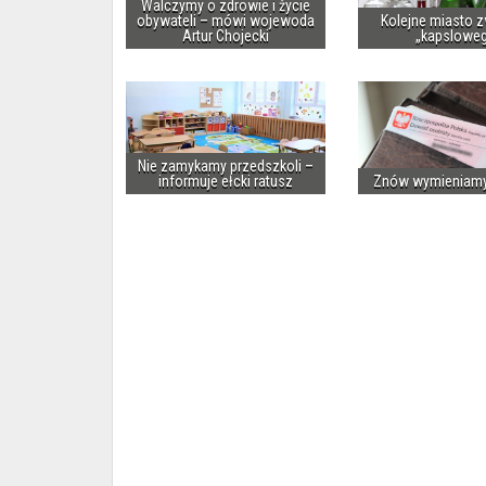
Walczymy o zdrowie i życie
obywateli – mówi wojewoda
Kolejne miasto z
Artur Chojecki
„kapslowe
Nie zamykamy przedszkoli –
informuje ełcki ratusz
Znów wymieniam