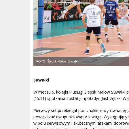
FOTO: Ślepsk Malow Suwałki
Suwałki
W meczu 5. kolejki PlusLigi Ślepsk Malow Suwałki 
(15.11) spotkania został Jurij Gładyr (Jastrzębski Węg
Pierwszy set przebiegał pod znakiem wyrównanej gr
powiększać dwupunktową przewagę. Występujący w r
w polu serwisowym i skutecznymi atakami doprowadz