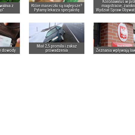
Koronawirus w pis
walnia z
Które maseczki są najlepsze?
magistracie, zamkn
go”
Pytamy lekarza specjalistę
Wydział Spraw Obywat
Miał 2,5 promila i zakaz
y dowody
prowadzenia
Zeznania wpływają la