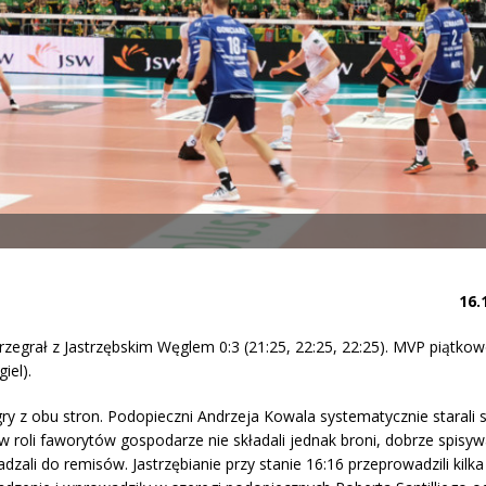
16.
przegrał z Jastrzębskim Węglem 0:3 (21:25, 22:25, 22:25). MVP piątko
iel).
y z obu stron. Podopieczni Andrzeja Kowala systematycznie starali s
oli faworytów gospodarze nie składali jednak broni, dobrze spisywa
ali do remisów. Jastrzębianie przy stanie 16:16 przeprowadzili kilka