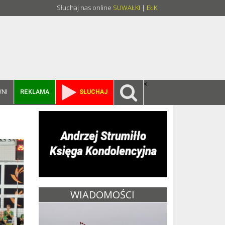
Słuchaj nas online
SUWAŁKI
|
EŁK
<
NI
REKLAMA
SŁUCHAJ
WIADOMOŚCI