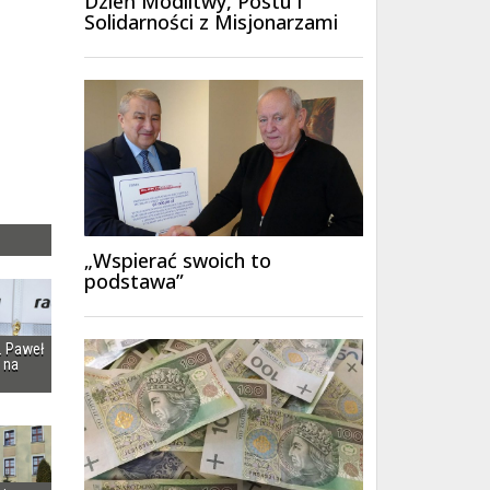
Dzień Modlitwy, Postu i
Solidarności z Misjonarzami
„Wspierać swoich to
podstawa”
i. Paweł
 na