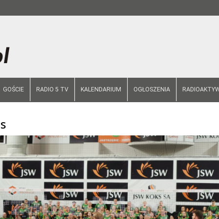
GOŚCIE
RADIO 5 TV
KALENDARIUM
OGŁOSZENIA
RADIOAKTYW
s