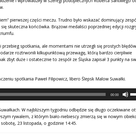
adzenie i wprowadziły w szeregi podopiecznych Roberta Santilliego o
w.
ciem” pierwszej części meczu. Trudno było wskazać dominujący zespó
 się skuteczna końcówka. Brązowi medaliści poprzedniej edycji rozg
triumfu.
i przebieg spotkania, ale momentami nie utrzegli się prostych błędów
darze roztrwonili kilkupunktową przewagę, którą bardzo cierpliwie
dnak zbyt duże i ostatecznie to zespół ze Śląska zapisał 3 punkty na 
czeniu spotkania Paweł Filipowicz, libero Ślepsk Malow Suwałki.
Uż
str
00:00
do
gór
doł
Suwałkach. W najbliższym tygodniu odbędzie się długo oczekiwane ot
ab
wszym rywalem, z którym biało-niebiescy zmierzą się w nowym obiekc
zwi
lub
sobotę, 23 listopada, o godzinie 14:45.
zmn
gło