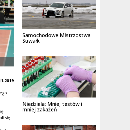
Samochodowe Mistrzostwa
Suwałk
11.2019
wego
Niedziela: Mniej testów i
mniej zakażeń
ię
li się