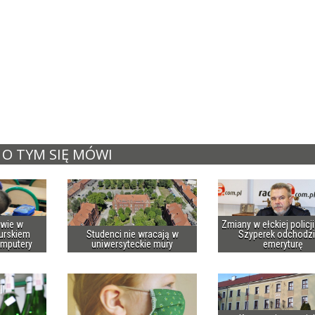
O TYM SIĘ MÓWI
owie w
Zmiany w ełckiej policj
urskiem
Studenci nie wracają w
Szyperek odchodzi
omputery
uniwersyteckie mury
emeryturę