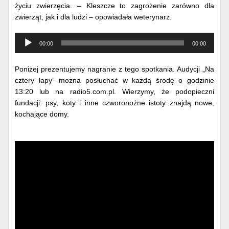
życiu zwierzęcia. – Kleszcze to zagrożenie zarówno dla
zwierząt, jak i dla ludzi – opowiadała weterynarz.
Odtwarzacz
00:00
00:00
muzyki
Poniżej prezentujemy nagranie z tego spotkania. Audycji „Na
cztery łapy” można posłuchać w każdą środę o godzinie
13:20 lub na radio5.com.pl. Wierzymy, że podopieczni
fundacji: psy, koty i inne czworonożne istoty znajdą nowe,
kochające domy.