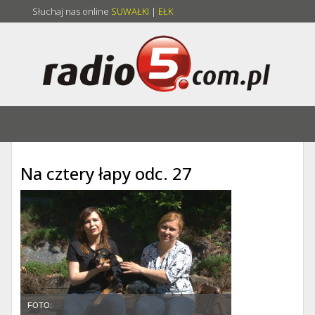
Słuchaj nas online
SUWAŁKI
|
EŁK
Na cztery łapy odc. 27
FOTO: