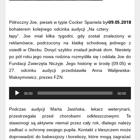
09.05.2018
Półroczny Joe, piesek w typie Cocker Spaniela był
bohaterem kolejnego odcinka audycji „Na cztery
łapy”. Joe miał kilka tygodni, gdy został znaleziony w
reklamówce, podrzucony na klatkę schodową jednego z
osiedli w Olecku. Dosyć szybko znalazł jednak dom. Niestety
po pół roku jego nowa rodzina rozmyśliła się i oddała Joe do
Fundacji Zwierzęta Niczyje. Jego historię w środę (09.05) w
27. odcinku audycji przedstawiła Anna Walijewska-
Maksymowicz, prezes FZN.
Odtwarzacz
00:00
00:00
muzyki
Podczas audycji Marta Jasińska, lekarz weterynarii,
przestrzegała przed chorobami odkleszczowymi. Te
stawonogi są aktywne niemal przez cały rok, dlatego należy
zadbać o ochronę swojego pupila. Kontakt z kleszczem może
doprowadzić do babeszjozy i boreliozy, które mogą zagrażać