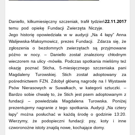
22.11.2017
Daniello, kilkumiesięczny szczeniak, trafił tydzień
temu pod opiekę Fundacji Zwierzęta Niczyje.
Jego historię opowiedziała w w audycji „Na 4 łapy” Anna
Walijewska-Maksymowicz, prezes Fundacji. Zdarza się, że
zgłoszenia o bezdomnych zwierzętach są przyjmowane
późno w nocy.
– Daniello został znaleziony chłodnym
wieczorem na ulicy -mówiła.
Podczas spotkania mieliśmy też
okazję poznać Sticha, 5-miesięcznego szczeniaka pani
Magdaleny Turowskiej. Stich został adoptowany za
pośrednictwem FZN. Zdobył główną nagrodę na I Wystawie
Psów Nierasowych w Suwałkach, w kategorii sztuczki.
–
Bardzo sobie chwalę to, że Stich jest psem adoptowanym z
fundacji – powiedziała Magdalena Turowska.
Poniżej
prezentujemy nagranie z tego spotkania.
Audycji „Na cztery
łapy” można posłuchać w każdą środę o godzinie 13:20.
Wierzymy, że podopieczni fundacji: psy, koty i inne
czworonożne istoty znajdą nowe, kochające domy.