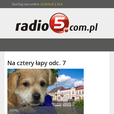
Słuchaj nas online
SUWAŁKI
|
EŁK
Na cztery łapy odc. 7
FOTO: