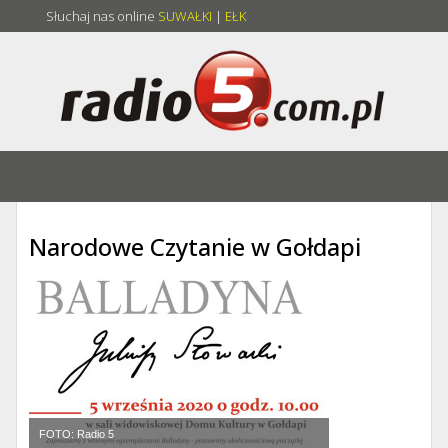
Słuchaj nas online
SUWAŁKI
|
EŁK
Narodowe Czytanie w Gołdapi
FOTO: Radio 5