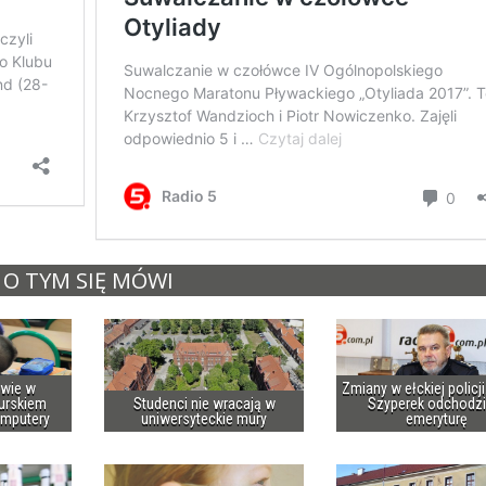
O TYM SIĘ MÓWI
owie w
Zmiany w ełckiej policj
urskiem
Studenci nie wracają w
Szyperek odchodzi
omputery
uniwersyteckie mury
emeryturę