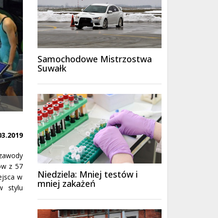
Samochodowe Mistrzostwa
Suwałk
03.2019
 zawody
ów z 57
Niedziela: Mniej testów i
ejsca w
mniej zakażeń
w stylu