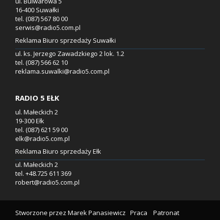
ul. Bulwarowa 5
16-400 Suwałki
tel. (087) 567 80 00
serwis@radio5.com.pl
Reklama Biuro sprzedaży Suwałki
ul. ks. Jerzego Zawadzkiego 2 lok. 1.2
tel. (087) 566 62 10
reklama.suwalki@radio5.com.pl
RADIO 5 EŁK
ul. Małeckich 2
19-300 Ełk
tel. (087) 621 59 00
elk@radio5.com.pl
Reklama Biuro sprzedaży Ełk
ul. Małeckich 2
tel. +48.725 611 369
robert@radio5.com.pl
Stworzone przez
Marek Panasiewicz
Praca
Patronat