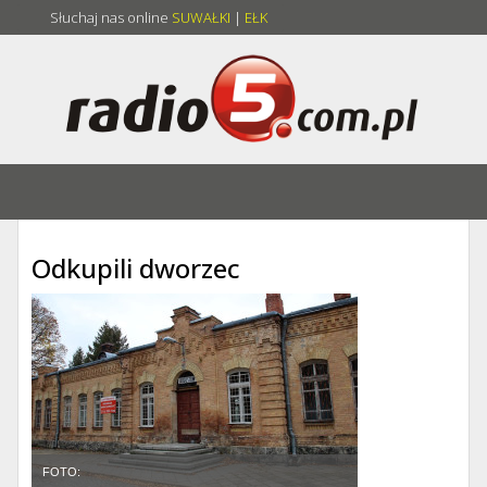
Słuchaj nas online
SUWAŁKI
|
EŁK
Odkupili dworzec
FOTO: