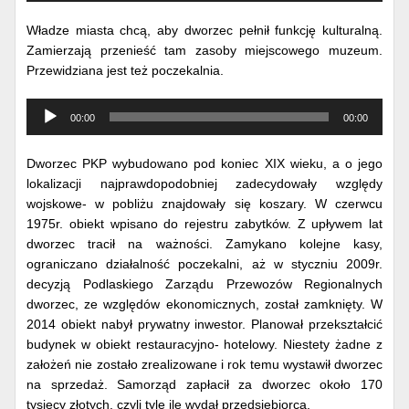
Władze miasta chcą, aby dworzec pełnił funkcję kulturalną.
Zamierzają przenieść tam zasoby miejscowego muzeum.
Przewidziana jest też poczekalnia.
Odtwarzacz
00:00
00:00
muzyki
Dworzec PKP wybudowano pod koniec XIX wieku, a o jego
lokalizacji najprawdopodobniej zadecydowały względy
wojskowe- w pobliżu znajdowały się koszary. W czerwcu
1975r. obiekt wpisano do rejestru zabytków. Z upływem lat
dworzec tracił na ważności. Zamykano kolejne kasy,
ograniczano działalność poczekalni, aż w styczniu 2009r.
decyzją Podlaskiego Zarządu Przewozów Regionalnych
dworzec, ze względów ekonomicznych, został zamknięty. W
2014 obiekt nabył prywatny inwestor. Planował przekształcić
budynek w obiekt restauracyjno- hotelowy. Niestety żadne z
założeń nie zostało zrealizowane i rok temu wystawił dworzec
na sprzedaż. Samorząd zapłacił za dworzec około 170
tysięcy złotych, czyli tyle ile wydał przedsiębiorca.