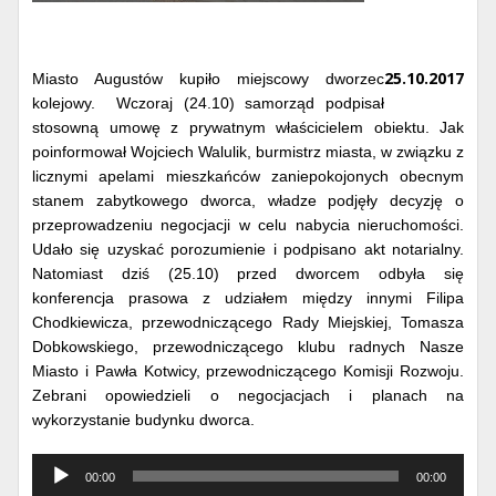
25.10.2017
Miasto Augustów kupiło miejscowy dworzec
kolejowy. Wczoraj (24.10) samorząd podpisał
stosowną umowę z prywatnym właścicielem obiektu. Jak
poinformował Wojciech Walulik, burmistrz miasta, w związku z
licznymi apelami mieszkańców zaniepokojonych obecnym
stanem zabytkowego dworca, władze podjęły decyzję o
przeprowadzeniu negocjacji w celu nabycia nieruchomości.
Udało się uzyskać porozumienie i podpisano akt notarialny.
Natomiast dziś (25.10) przed dworcem odbyła się
konferencja prasowa z udziałem między innymi Filipa
Chodkiewicza, przewodniczącego Rady Miejskiej, Tomasza
Dobkowskiego, przewodniczącego klubu radnych Nasze
Miasto i Pawła Kotwicy, przewodniczącego Komisji Rozwoju.
Zebrani opowiedzieli o negocjacjach i planach na
wykorzystanie budynku dworca.
Odtwarzacz
00:00
00:00
muzyki