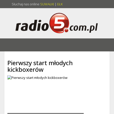
Słuchaj nas online
SUWAŁKI
|
EŁK
Pierwszy start młodych
kickboxerów