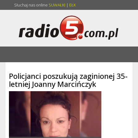
Słuchaj nas online
SUWAŁKI
|
EŁK
Policjanci poszukują zaginionej 35-
letniej Joanny Marcińczyk