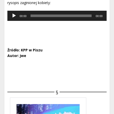
rysopis zaginionej kobiety:
Odtwarzacz
00:00
00:00
muzyki
Źródło: KPP w Piszu
Autor: jwe