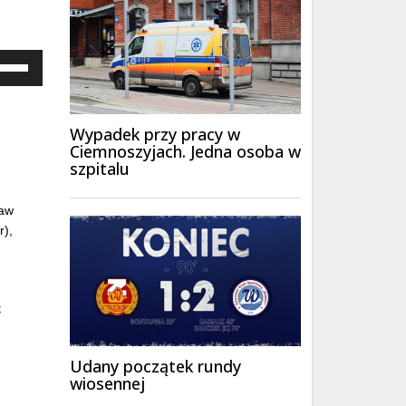
ywaj
załek
y/do
u
y
Wypadek przy pracy w
ększyć
Ciemnoszyjach. Jedna osoba w
szpitalu
iejszyć
śność.
ław
r),
t
Udany początek rundy
wiosennej