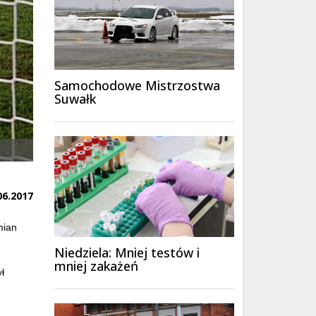
Samochodowe Mistrzostwa
Suwałk
06.2017
mian
Niedziela: Mniej testów i
mniej zakażeń
ł