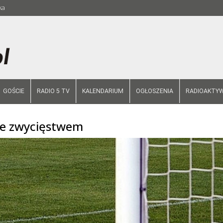
ka
GOŚCIE
RADIO 5 TV
KALENDARIUM
OGŁOSZENIA
RADIOAKTYW
ne zwycięstwem