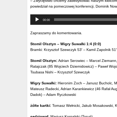
– Zwycięstwo chcemy zadedykować naszym kibicom, 
powiedział na pomeczowej konferencji, Dominik Nowa
Odtwarzacz
00:00
muzyki
Zapraszamy do komentowania.
Stomil Olsztyn – Wigry Suwałki 1:4 (0:0)
Bramki: Krzysztof Szewczyk 53′ – Kamil Zapolnik 51′
Stomil Olsztyn:
Adrian Serowiec – Marcel Ziemann,
Ratajczak (85 Wojciech Dziemidowicz) – Paweł Wojows
Tsubasa Nishi – Krzysztof Szewczyk
Wigry Suwałki:
Hieronim Zoch – Janusz Bucholc, M
Mateusz Radecki, Adrian Karankiewicz (46 Rafał Aug
Dadok) – Adam Ryczkowski
żółte kartki:
Tomasz Wełnicki, Jakub Mosakowski, K
sędziował:
Mariusz Korpalski (Toruń).