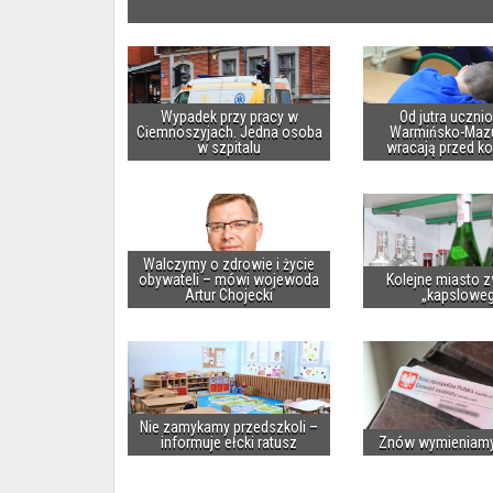
Wypadek przy pracy w
Od jutra uczni
Ciemnoszyjach. Jedna osoba
Warmińsko-Maz
w szpitalu
wracają przed k
Walczymy o zdrowie i życie
obywateli – mówi wojewoda
Kolejne miasto z
Artur Chojecki
„kapslowe
Nie zamykamy przedszkoli –
informuje ełcki ratusz
Znów wymieniam