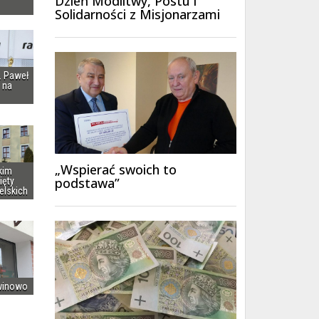
Dzień Modlitwy, Postu i
Solidarności z Misjonarzami
i. Paweł
 na
„Wspierać swoich to
kim
podstawa”
ięty
elskich
winowo