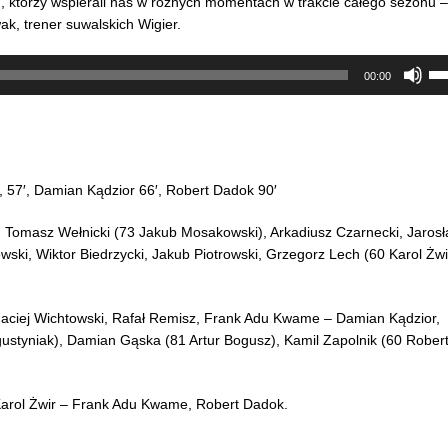
którzy wspierali nas w różnych momentach w trakcie całego sezonu –
k, trener suwalskich Wigier.
Uż
str
00:00
do
gór
doł
ab
zwi
lub
zmn
, 57′, Damian Kądzior 66′, Robert Dadok 90′
gło
 Tomasz Wełnicki (73 Jakub Mosakowski), Arkadiusz Czarnecki, Jaros
ki, Wiktor Biedrzycki, Jakub Piotrowski, Grzegorz Lech (60 Karol Żwi
aciej Wichtowski, Rafał Remisz, Frank Adu Kwame – Damian Kądzior,
ustyniak), Damian Gąska (81 Artur Bogusz), Kamil Zapolnik (60 Rober
arol Żwir – Frank Adu Kwame, Robert Dadok.