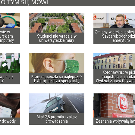
O TYM SIĘ MÓWI
owie w
Zmiany w ełckiej policj
urskiem
Studenci nie wracają w
Szyperek odchodzi
omputery
uniwersyteckie mury
emeryturę
Koronawirus w pis
walnia z
Które maseczki są najlepsze?
magistracie, zamkn
go”
Pytamy lekarza specjalistę
Wydział Spraw Obywat
Miał 2,5 promila i zakaz
y dowody
prowadzenia
Zeznania wpływają la