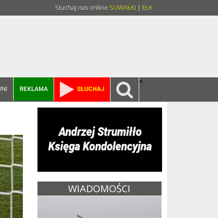
Słuchaj nas online
SUWAŁKI
|
EŁK
<
NI
REKLAMA
SŁUCHAJ
WIADOMOŚCI