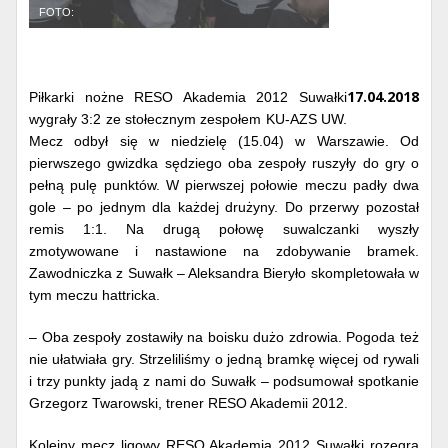
FOTO:
17.04.2018
Piłkarki nożne RESO Akademia 2012 Suwałki
wygrały 3:2 ze stołecznym zespołem KU-AZS UW.
Mecz odbył się w niedzielę (15.04) w Warszawie. Od
pierwszego gwizdka sędziego oba zespoły ruszyły do gry o
pełną pulę punktów. W pierwszej połowie meczu padły dwa
gole – po jednym dla każdej drużyny. Do przerwy pozostał
remis 1:1. Na drugą połowę suwalczanki wyszły
zmotywowane i nastawione na zdobywanie bramek.
Zawodniczka z Suwałk – Aleksandra Bieryło skompletowała w
tym meczu hattricka.
– Oba zespoły zostawiły na boisku dużo zdrowia. Pogoda też
nie ułatwiała gry. Strzeliliśmy o jedną bramkę więcej od rywali
i trzy punkty jadą z nami do Suwałk – podsumował spotkanie
Grzegorz Twarowski, trener RESO Akademii 2012.
Kolejny mecz ligowy RESO Akademia 2012 Suwałki rozegra