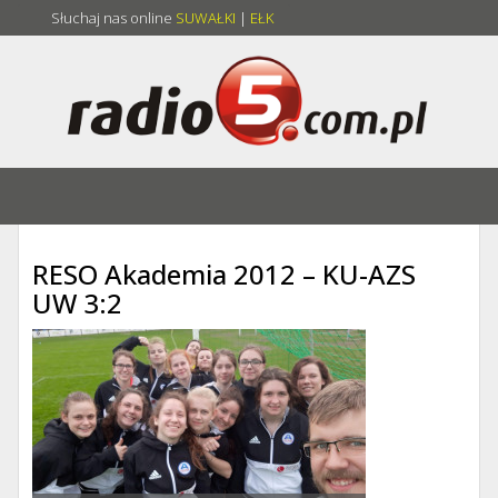
Słuchaj nas online
SUWAŁKI
|
EŁK
RESO Akademia 2012 – KU-AZS
UW 3:2