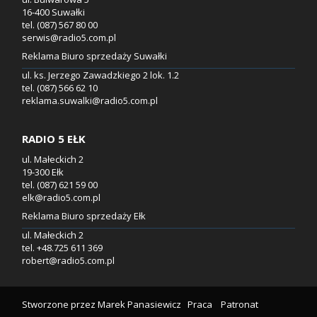
16-400 Suwałki
tel. (087) 567 80 00
serwis@radio5.com.pl
Reklama Biuro sprzedaży Suwałki
ul. ks. Jerzego Zawadzkiego 2 lok. 1.2
tel. (087) 566 62 10
reklama.suwalki@radio5.com.pl
RADIO 5 EŁK
ul. Małeckich 2
19-300 Ełk
tel. (087) 621 59 00
elk@radio5.com.pl
Reklama Biuro sprzedaży Ełk
ul. Małeckich 2
tel. +48.725 611 369
robert@radio5.com.pl
Stworzone przez
Marek Panasiewicz
Praca
Patronat