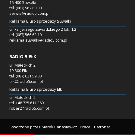
16-400 Suwałki
tel. (087) 567 80 00
serwis@radio5.com.pl
Reklama Biuro sprzedaży Suwałki
ul. ks. Jerzego Zawadzkiego 2 lok. 1.2
tel. (087) 566 62 10
reklama.suwalki@radio5.com.pl
RADIO 5 EŁK
ul. Małeckich 2
19-300 Ełk
tel. (087) 621 59 00
elk@radio5.com.pl
Reklama Biuro sprzedaży Ełk
ul. Małeckich 2
tel. +48.725 611 369
robert@radio5.com.pl
Stworzone przez
Marek Panasiewicz
Praca
Patronat