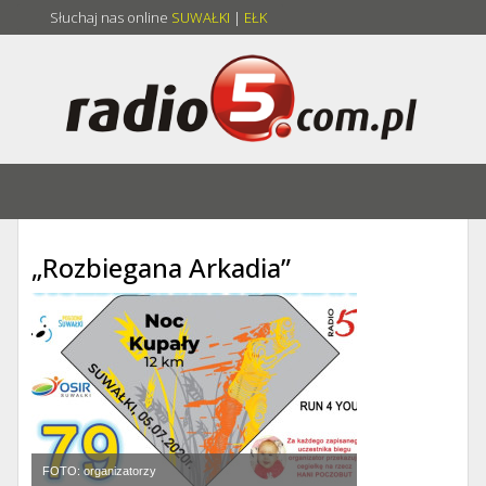
Słuchaj nas online
SUWAŁKI
|
EŁK
„Rozbiegana Arkadia”
FOTO: organizatorzy