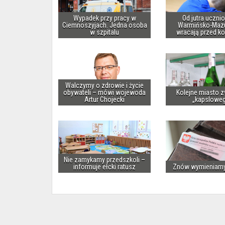
Wypadek przy pracy w
Od jutra uczni
Ciemnoszyjach. Jedna osoba
Warmińsko-Maz
w szpitalu
wracają przed k
Walczymy o zdrowie i życie
obywateli – mówi wojewoda
Kolejne miasto z
Artur Chojecki
„kapslowe
Nie zamykamy przedszkoli –
informuje ełcki ratusz
Znów wymieniam