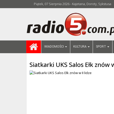
Piątek, 07 Sierpnia 2026 - Kajetana, Doroty, Sykstusa
WIADOMOŚCI
KULTURA
SPORT
Siatkarki UKS Salos Ełk znów w 