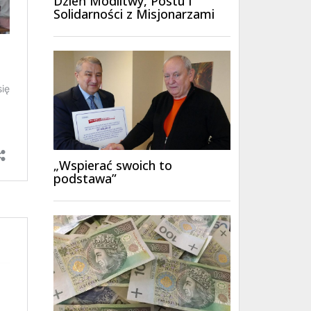
Dzień Modlitwy, Postu i
Solidarności z Misjonarzami
„Wspierać swoich to
podstawa”