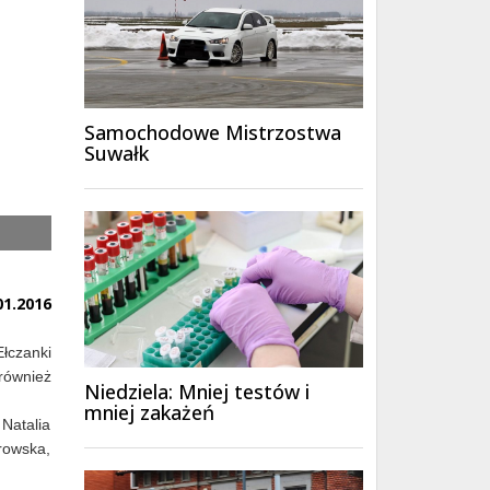
Samochodowe Mistrzostwa
Suwałk
01.2016
łczanki
również
Niedziela: Mniej testów i
mniej zakażeń
Natalia
rowska,