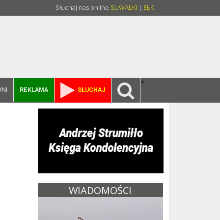
Słuchaj nas online
SUWAŁKI
|
EŁK
<
NI
REKLAMA
SŁUCHAJ
WIADOMOŚCI