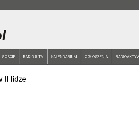
GOŚCIE
RADIO 5 TV
KALENDARIUM
OGŁOSZENIA
RADIOAKTYW
II lidze