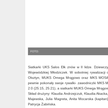
FOTO:
Siatkarki UKS Salos Ełk znów w II lidze. Dziewczyn
Wojewódzkiej Młodziczek. W sobotniej rywalizacji
Olsztyn, MUKS Omega Mrągowo oraz MKS MOSiR Kęt
pewnie pokonały swoje rywalki- zawodniczki MKS MO
2:0 (25:15, 25:21), a siatkarki MUKS Omega Mrągowo
Skład drużyny: Klaudia Andrzejczuk, Klaudia Akack
Majewska, Julia Magreta, Anita Mocarska (kapitan
Patrycja Żabińska.