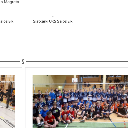
an Magreta.
alos Ełk
Siatkarki UKS Salos Ełk