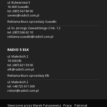
ul. Bulwarowa 5
16-400 Suwałki
tel. (087) 567 80 00
serwis@radio5.com.pl
Reklama Biuro sprzedaży Suwałki
ul. ks. Jerzego Zawadzkiego 2 lok. 1.2
tel. (087) 566 62 10
reklama.suwalki@radio5.com.pl
RADIO 5 EŁK
ul. Małeckich 2
19-300 Ełk
tel. (087) 621 59 00
elk@radio5.com.pl
Reklama Biuro sprzedaży Ełk
ul. Małeckich 2
tel. +48.725 611 369
robert@radio5.com.pl
Stworzone przez
Marek Panasiewicz
Praca
Patronat