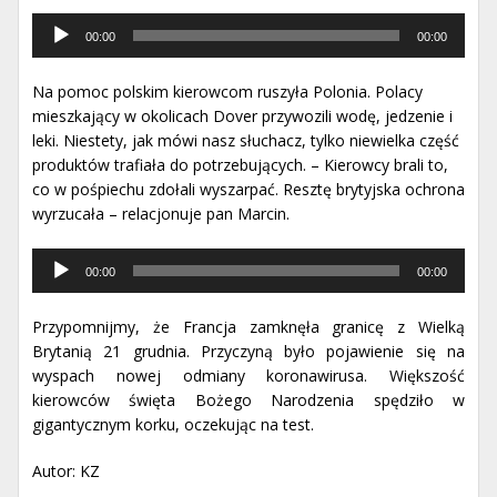
Odtwarzacz
00:00
00:00
muzyki
Na pomoc polskim kierowcom ruszyła Polonia. Polacy
mieszkający w okolicach Dover przywozili wodę, jedzenie i
leki. Niestety, jak mówi nasz słuchacz, tylko niewielka część
produktów trafiała do potrzebujących. – Kierowcy brali to,
co w pośpiechu zdołali wyszarpać. Resztę brytyjska ochrona
wyrzucała – relacjonuje pan Marcin.
Odtwarzacz
00:00
00:00
muzyki
Przypomnijmy, że Francja zamknęła granicę z Wielką
Brytanią 21 grudnia. Przyczyną było pojawienie się na
wyspach nowej odmiany koronawirusa. Większość
kierowców święta Bożego Narodzenia spędziło w
gigantycznym korku, oczekując na test.
Autor: KZ