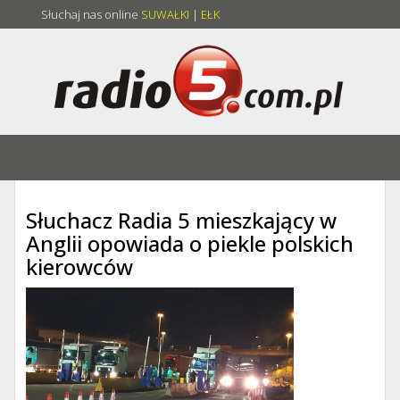
Słuchaj nas online
SUWAŁKI
|
EŁK
Słuchacz Radia 5 mieszkający w
Anglii opowiada o piekle polskich
kierowców