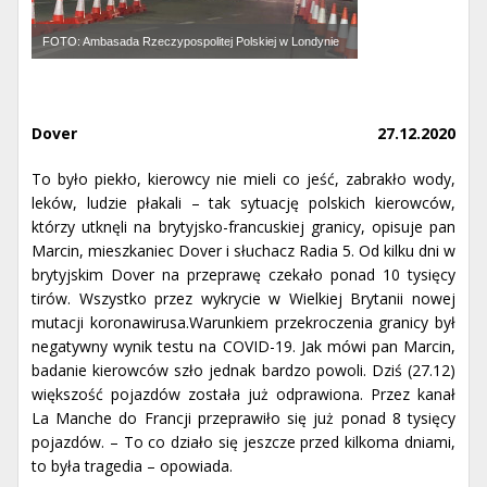
FOTO: Ambasada Rzeczypospolitej Polskiej w Londynie
Dover
27.12.2020
To było piekło, kierowcy nie mieli co jeść, zabrakło wody,
leków, ludzie płakali – tak sytuację polskich kierowców,
którzy utknęli na brytyjsko-francuskiej granicy, opisuje pan
Marcin, mieszkaniec Dover i słuchacz Radia 5. Od kilku dni w
brytyjskim Dover na przeprawę czekało ponad 10 tysięcy
tirów. Wszystko przez wykrycie w Wielkiej Brytanii nowej
mutacji koronawirusa.Warunkiem przekroczenia granicy był
negatywny wynik testu na COVID-19. Jak mówi pan Marcin,
badanie kierowców szło jednak bardzo powoli. Dziś (27.12)
większość pojazdów została już odprawiona. Przez kanał
La Manche do Francji przeprawiło się już ponad 8 tysięcy
pojazdów. – To co działo się jeszcze przed kilkoma dniami,
to była tragedia – opowiada.