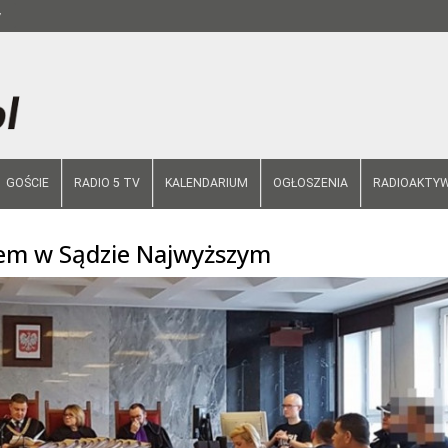
y
GOŚCIE
RADIO 5 TV
KALENDARIUM
OGŁOSZENIA
RADIOAKTYW
em w Sądzie Najwyższym