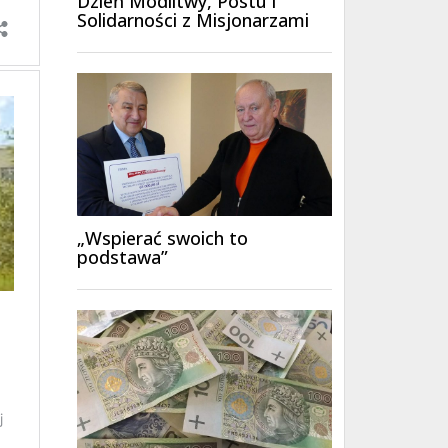
Dzień Modlitwy, Postu i
Solidarności z Misjonarzami
„Wspierać swoich to
podstawa”