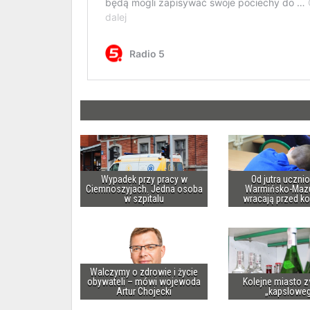
Wypadek przy pracy w
Od jutra uczni
Ciemnoszyjach. Jedna osoba
Warmińsko-Maz
w szpitalu
wracają przed k
Walczymy o zdrowie i życie
obywateli – mówi wojewoda
Kolejne miasto z
Artur Chojecki
„kapslowe