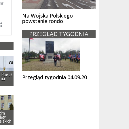
Na Wojska Polskiego
powstanie rondo
PRZEGLĄD TYGODNIA
i. Paweł
Przegląd tygodnia 04.09.20
 na
kim
ięty
elskich