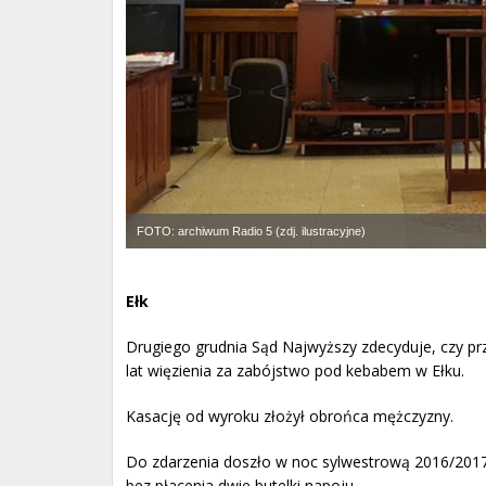
FOTO: archiwum Radio 5 (zdj. ilustracyjne)
Ełk
Drugiego grudnia Sąd Najwyższy zdecyduje, czy prz
lat więzienia za zabójstwo pod kebabem w Ełku.
Kasację od wyroku złożył obrońca mężczyzny.
Do zdarzenia doszło w noc sylwestrową 2016/2017.
bez płacenia dwie butelki napoju.