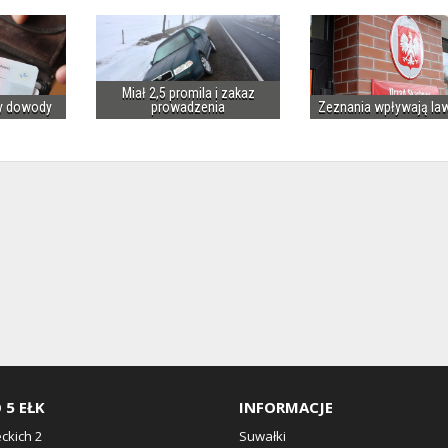
Miał 2,5 promila i zakaz
y dowody
prowadzenia
Zeznania wpływają la
 5 EŁK
INFORMACJE
eckich 2
Suwałki