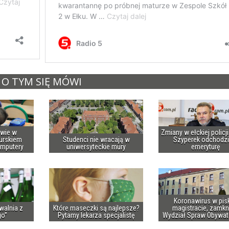
O TYM SIĘ MÓWI
owie w
Zmiany w ełckiej policj
urskiem
Studenci nie wracają w
Szyperek odchodzi
omputery
uniwersyteckie mury
emeryturę
Koronawirus w pis
walnia z
Które maseczki są najlepsze?
magistracie, zamkn
go”
Pytamy lekarza specjalistę
Wydział Spraw Obywat