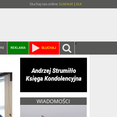
Słuchaj nas online
SUWAŁKI
|
EŁK
<
NI
REKLAMA
SŁUCHAJ
WIADOMOŚCI