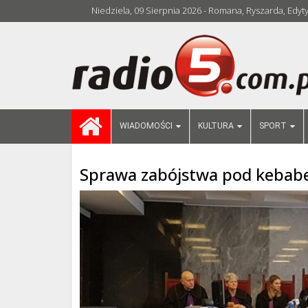
Niedziela, 09 Sierpnia 2026 - Romana, Ryszarda, Edyt
WIADOMOŚCI
KULTURA
SPORT
Sprawa zabójstwa pod kebab