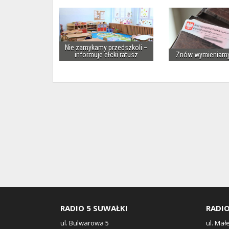
Nie zamykamy przedszkoli –
informuje ełcki ratusz
Znów wymieniam
RADIO 5 SUWAŁKI
RADIO
ul. Bulwarowa 5
ul. Mał